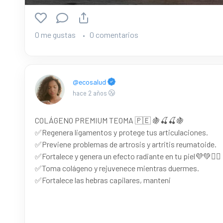
0 me gustas
0 comentarios
@ecosalud
hace 2 años
COLÁGENO PREMIUM TEOMA 🇵🇪 🍇🍒🍒🍇
✅Regenera ligamentos y protege tus articulaciones.
✅Previene problemas de artrosis y artritis reumatoide.
✅Fortalece y genera un efecto radiante en tu piel💜💚💆‍♀️
✅Toma colágeno y rejuvenece mientras duermes.
✅Fortalece las hebras capilares, manteni