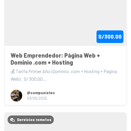
S/300.00
Web Emprendedor: Página Web + 
Dominio .com + Hosting
💰 Tarifa Primer Año (Dominio .com + Hosting + Página 
Web):  S/ 300.00

🔄 Renovación Anual (Domin...
@compusistec
03/05/2025
Servicios remotos