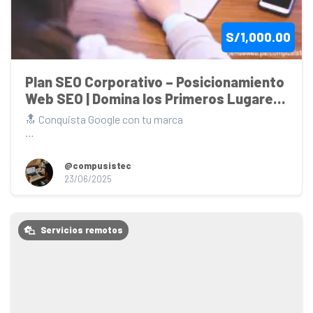
S/1,000.00
Plan SEO Corporativo – Posicionamiento 
Web SEO | Domina los Primeros Lugares 
en Google
🔝 Conquista Google con tu marca

¿Quieres maximizar la presencia digital de tu empresa y 
consolid...
@compusistec
23/06/2025
Servicios remotos