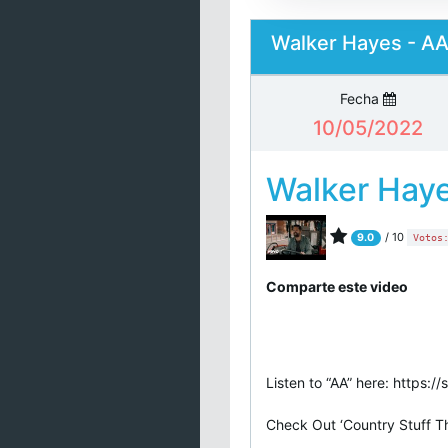
Walker Hayes - AA 
Fecha
10/05/2022
Walker Hay
/ 10
9.0
Votos
Comparte este video
Listen to “AA” here: https:/
Check Out ‘Country Stuff Th