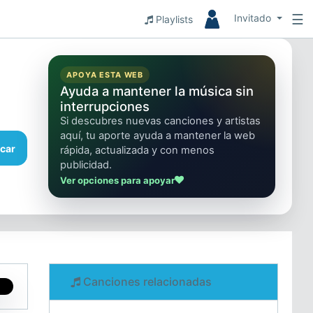
☰
Invitado
Playlists
APOYA ESTA WEB
Ayuda a mantener la música sin
interrupciones
Si descubres nuevas canciones y artistas
aquí, tu aporte ayuda a mantener la web
car
rápida, actualizada y con menos
publicidad.
Ver opciones para apoyar
Canciones relacionadas