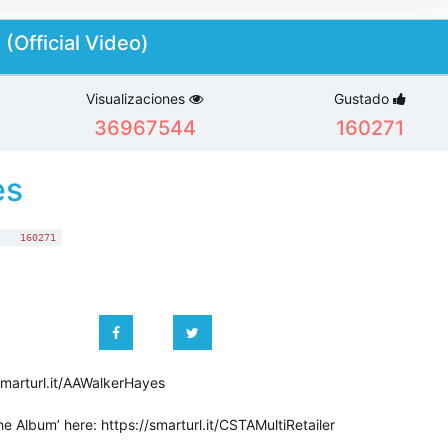
(Official Video)
Visualizaciones
Gustado
36967544
160271
es
:
160271
/smarturl.it/AAWalkerHayes
e Album’ here: https://smarturl.it/CSTAMultiRetailer