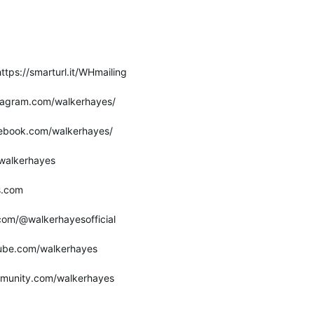
ttps://smarturl.it/WHmailing
stagram.com/walkerhayes/
cebook.com/walkerhayes/
m/walkerhayes
s.com
.com/@walkerhayesofficial
tube.com/walkerhayes
mmunity.com/walkerhayes