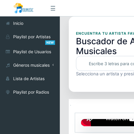
☰
Inicio
ENCUENTRA TU ARTISTA FA
Playlist por Artistas
Buscador de A
NEW
Musicales
Playlist de Usuarios
Géneros musicales
Selecciona un artista y pres
Alternativo
Lista de Artistas
Cumbia
Playlist por Radios
Electrónica
Pop