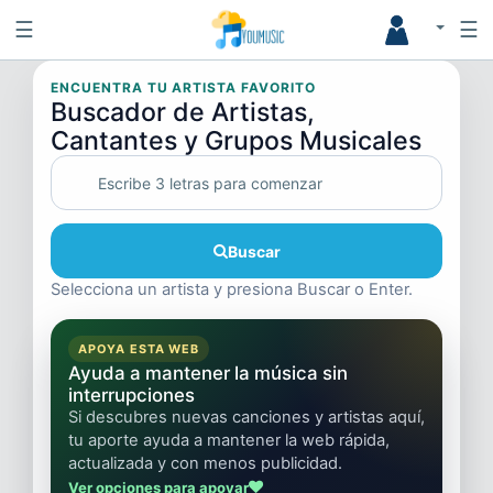
☰
☰
ENCUENTRA TU ARTISTA FAVORITO
Buscador de Artistas,
Cantantes y Grupos Musicales
Buscar
Selecciona un artista y presiona Buscar o Enter.
APOYA ESTA WEB
Ayuda a mantener la música sin
interrupciones
Si descubres nuevas canciones y artistas aquí,
tu aporte ayuda a mantener la web rápida,
actualizada y con menos publicidad.
Ver opciones para apoyar