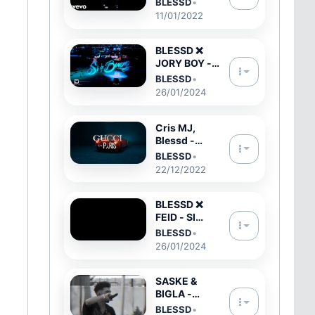
BLESSD
•
Estás (Video
11/01/2022
Oficial)
BLESSD ❌
JORY BOY -
SI A BUENO 💙
BLESSD
•
🔥 (VIDEO
26/01/2024
OFICIAL)
Cris MJ,
Blessd -
Gucci en
BLESSD
•
Paris (Video
22/12/2022
Oficial) |
Welcome To
My World
BLESSD ❌
FEID - SI
SABE
BLESSD
•
FERXXO 🔥
26/01/2024
(VIDEO
OFICIAL)
SASKE &
BIGLA -
BLESSED
BLESSD
•