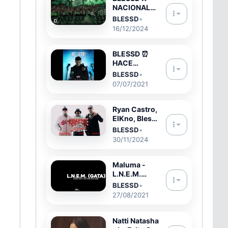
SOBRAN
NACIONAL
REMIX
OFICIAL |
BLESSD
•
(VIDEO
HIMNO DE LA
16/12/2024
OFICIAL)
GRANDEZA 💚
🤍 (VIDEO
OFICIAL)
BLESSD ⏰
HACE
TIEMPO 👀
BLESSD
•
OFFICIAL
07/07/2021
LETRA
Ryan Castro,
ElKno, Blessd
- COMERTE A
BLESSD
•
BESOS REMIX
30/11/2024
(Video
Oficial)
Maluma -
L.N.E.M.
(GATA)
BLESSD
•
(Official
27/08/2021
Video) ft.
Kapla y Miky,
Philip, Blessd
Natti Natasha