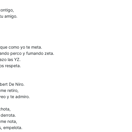
contigo,
tu amigo.
 que como yo te meta.
ando perco y fumando zeta.
azo las YZ.
os respeta.
bert De Niro.
 me retiro,
veo y te admiro.
chota,
 derrota.
 me nota,
s, empelota.