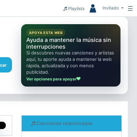
☰
Invitado
Playlists
APOYA ESTA WEB
Ayuda a mantener la música sin
interrupciones
Si descubres nuevas canciones y artistas
aquí, tu aporte ayuda a mantener la web
car
rápida, actualizada y con menos
publicidad.
Ver opciones para apoyar
Canciones relacionadas