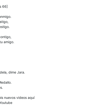
s 66]
conmigo.
stigo,
stigo.
contigo,
tu amigo.
ela, dime Jara.
edallo.
s.
s nuevos videos aquí
dYoutube