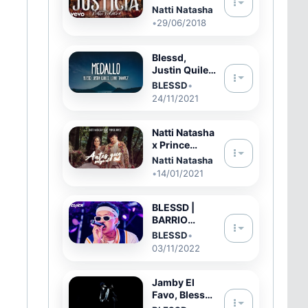
Natti Natasha
Natti Natasha
- Justicia
•
29/06/2018
(Official Lyric
Video)
Blessd,
Justin Quiles,
Lenny
BLESSD
•
Tavarez -
24/11/2021
Medallo
(Letra/Lyrics)
Natti Natasha
x Prince
Royce - Antes
Natti Natasha
Que Salga El
•
14/01/2021
Sol [Official
Video]
BLESSD |
BARRIO
ANTIOQUIA
BLESSD
•
👮‍♂️ (INTRO)
03/11/2022
Jamby El
Favo, Blessd
- Donde