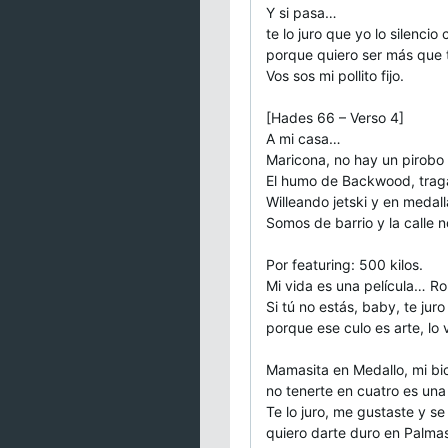
Y si pasa…
te lo juro que yo lo silencio 
porque quiero ser más que 
Vos sos mi pollito fijo.
[Hades 66 – Verso 4]
A mi casa…
Maricona, no hay un pirobo
El humo de Backwood, trag
Willeando jetski y en medall
Somos de barrio y la calle n
Por featuring: 500 kilos.
Mi vida es una película… Ro
Si tú no estás, baby, te juro
porque ese culo es arte, lo 
Mamasita en Medallo, mi bi
no tenerte en cuatro es una
Te lo juro, me gustaste y se
quiero darte duro en Palma