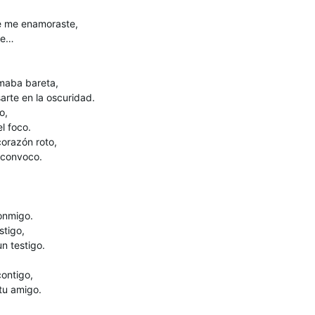
ue me enamoraste,
te…
maba bareta,
arte en la oscuridad.
o,
el foco.
corazón roto,
a convoco.
conmigo.
stigo,
n testigo.
contigo,
tu amigo.