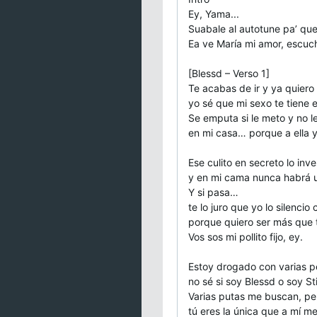
Ey, Yama...
Suabale al autotune pa’ qu
Ea ve María mi amor, escuch
[Blessd – Verso 1]
Te acabas de ir y ya quiero
yo sé que mi sexo te tiene 
Se emputa si le meto y no 
en mi casa… porque a ella y
Ese culito en secreto lo inve
y en mi cama nunca habrá u
Y si pasa…
te lo juro que yo lo silencio 
porque quiero ser más que 
Vos sos mi pollito fijo, ey.
Estoy drogado con varias p
no sé si soy Blessd o soy S
Varias putas me buscan, pe
tú eres la única que a mí m