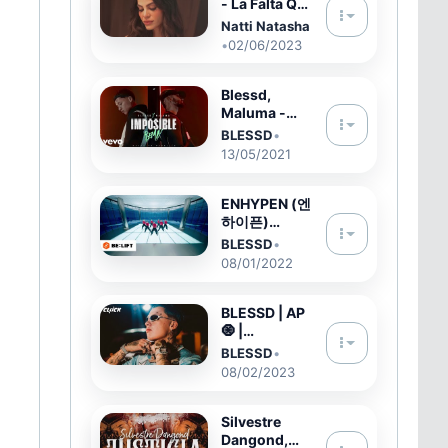
(Letra /
- La Falta Que
Lyrics)
Me Haces
Natti Natasha
(Version
•
02/06/2023
Bachata)
[Official
Video]
Blessd,
Maluma -
IMPOSIBLE
BLESSD
•
(REMIX)
13/05/2021
ENHYPEN (엔
하이픈)
'Blessed-
BLESSD
•
Cursed'
08/01/2022
Official
Teaser 2
BLESSD | AP
🧿 |
CAPITULO 1
BLESSD
•
08/02/2023
Silvestre
Dangond,