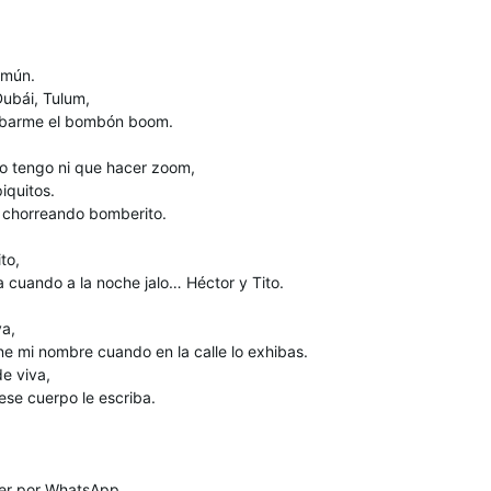
omún.
ubái, Tulum,
 sobarme el bombón boom.
o tengo ni que hacer zoom,
piquitos.
 chorreando bomberito.
to,
a cuando a la noche jalo… Héctor y Tito.
va,
ene mi nombre cuando en la calle lo exhibas.
de viva,
ese cuerpo le escriba.
 ser por WhatsApp.