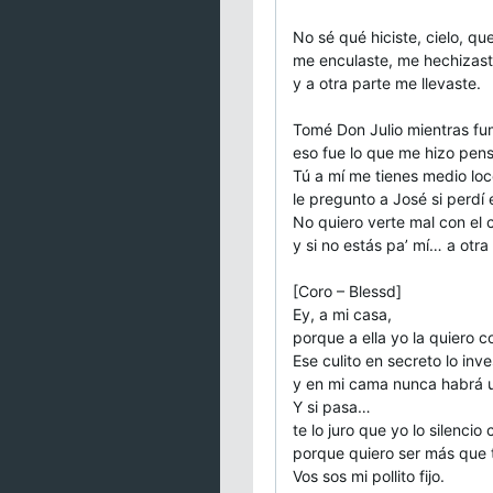
No sé qué hiciste, cielo, q
me enculaste, me hechizas
y a otra parte me llevaste.
Tomé Don Julio mientras fu
eso fue lo que me hizo pens
Tú a mí me tienes medio loc
le pregunto a José si perdí 
No quiero verte mal con el 
y si no estás pa’ mí… a otr
[Coro – Blessd]
Ey, a mi casa,
porque a ella yo la quiero 
Ese culito en secreto lo inve
y en mi cama nunca habrá u
Y si pasa…
te lo juro que yo lo silencio 
porque quiero ser más que 
Vos sos mi pollito fijo.