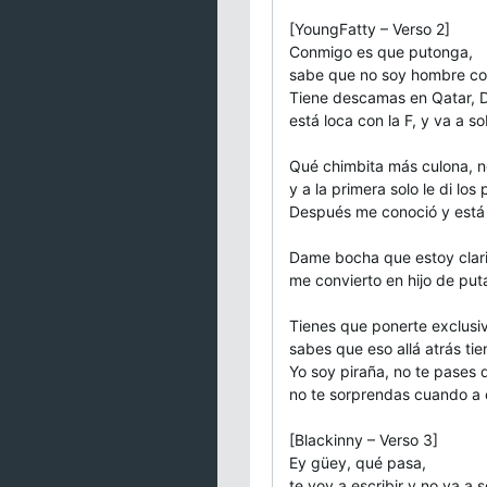
[YoungFatty – Verso 2]
Conmigo es que putonga,
sabe que no soy hombre c
Tiene descamas en Qatar, D
está loca con la F, y va a
Qué chimbita más culona, n
y a la primera solo le di los 
Después me conoció y está
Dame bocha que estoy clari
me convierto en hijo de put
Tienes que ponerte exclusi
sabes que eso allá atrás ti
Yo soy piraña, no te pases 
no te sorprendas cuando a 
[Blackinny – Verso 3]
Ey güey, qué pasa,
te voy a escribir y no va a