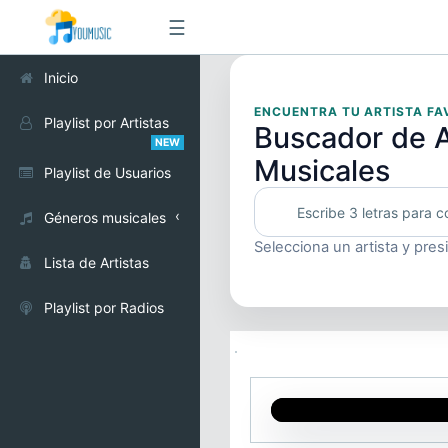
☰
Inicio
ENCUENTRA TU ARTISTA FA
Playlist por Artistas
Buscador de A
NEW
Musicales
Playlist de Usuarios
Géneros musicales
Selecciona un artista y pres
Alternativo
Lista de Artistas
Cumbia
Playlist por Radios
Electrónica
Pop