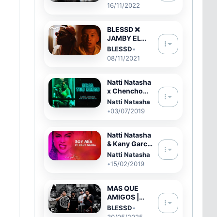
16/11/2022
BLESSD ❌
JAMBY EL
FAVO | 💯
BLESSD
•
SIEMPRE (
08/11/2021
OFFICIAL
VIDEO )
Natti Natasha
x Chencho
Corleone -
Natti Natasha
Deja Tus
•
03/07/2019
Besos
(Remix) ????
[Official
Natti Natasha
Video]
& Kany Garcia
- Soy Mía
Natti Natasha
[Official
•
15/02/2019
Audio]
MAS QUE
AMIGOS |
BLESSD ❌
BLESSD
•
HADES 66 ❌
30/05/2025