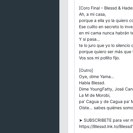
[Coro Final – Blessd & Hade
Ah, a mi casa,
porque a ella yo la quiero 
Ese culito en secreto lo inve
en mi cama nunca habrán te
Y si pasa…
te lo juro que yo lo silencio 
porque quiero ser más que 
Vos sos mi pollito fijo.
[Outro]
Oye, dime Yama…
Habla Blessd.
Dime YoungFatty, José Cand
La M de Morobi,
pa’ Cagua y de Cagua pa’ M
Oíste… sabes quiénes somo
➤ SUBSCRIBETE para ver mi
https://Blessd.lnk.to/Bless