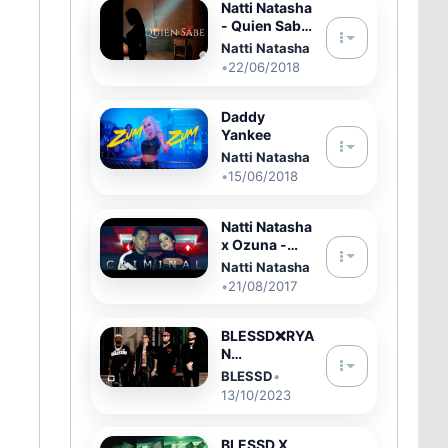
BENDITA )
Natti Natasha
- Quien Sabe
❤ [Official
Natti Natasha
Video]
•
22/06/2018
Daddy
Yankee
Natti Natasha
•
15/06/2018
Natti Natasha
x Ozuna -
Criminal (
Natti Natasha
Official
•
21/08/2017
Audio) Letra
BLESSD❌RYA
N
CASTRO❌BR
BLESSD
•
YANT
13/10/2023
MYERS❌HAD
ES 66 👀💙
PALABRAS
BLESSD X