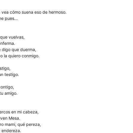
e vea cómo suena eso de hermoso.
e pues...
 que vuelvas,
enferma.
le digo que duerma,
o la quiero conmigo.
stigo,
n testigo.
contigo,
tu amigo.
ercos en mi cabeza,
tiven Mesa.
ro mami, qué pereza,
e endereza.