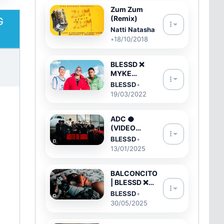
Zum Zum
(Remix)
G
Natti Natasha
•
18/10/2018
BLESSD ❌
MYKE
TOWERS ❌
BLESSD
•
OVY ON THE
19/03/2022
DRUMS |
TENDENCIA
GLOBAL 🌎 (
ADC 🥥
OFFICIAL
(VIDEO
VIDEO )
OFICIAL) |
BLESSD
•
BLESSD ❌
13/01/2025
RYAN
CASTRO ❌ DE
LA GHETTO ❌
BALCONCITO
KRIS R ❌
| BLESSD ❌
DARELL ❌
BRYTIAGO ❌
BLESSD
•
HADES 66 ❌
DEIV ❌
30/05/2025
SAHIR
NORIEL (
TRINIDAD