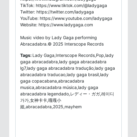
TikTok: https://www.tiktok.com/@ladygaga
Twitter: https://twitter.com/ladygaga
YouTube: https://www.youtube.com/ladygaga
Website: https://www.ladygaga.com
Music video by Lady Gaga performing
Abracadabra.© 2025 Interscope Records
Tags:
Lady Gaga,Interscope Records,Pop,lady
gaga abracadabra,lady gaga abracadabra
lg7,lady gaga abracadabra tradução,lady gaga
abracadabra traducao,lady gaga brasil,lady
gaga copacabana,abracadabra
musica,abracadabra música,lady gaga
abracadabra legendado,レディー・ガガ,레이디
가가,女神卡卡,嘎嘎小
姐,abracadabra,2025,mayhem