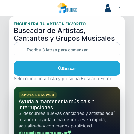
☰
☰
ENCUENTRA TU ARTISTA FAVORITO
Buscador de Artistas,
Cantantes y Grupos Musicales
Buscar
Selecciona un artista y presiona Buscar o Enter.
APOYA ESTA WEB
Ayuda a mantener la música sin
interrupciones
Si descubres nuevas canciones y artistas aquí,
tu aporte ayuda a mantener la web rápida,
actualizada y con menos publicidad.
Ver opciones para apoyar