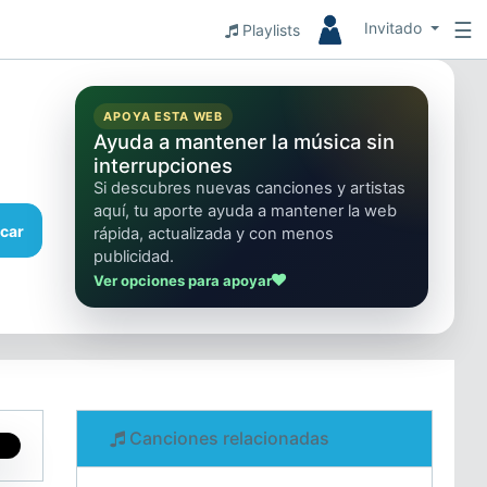
☰
Invitado
Playlists
APOYA ESTA WEB
Ayuda a mantener la música sin
interrupciones
Si descubres nuevas canciones y artistas
aquí, tu aporte ayuda a mantener la web
car
rápida, actualizada y con menos
publicidad.
Ver opciones para apoyar
Canciones relacionadas