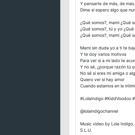
Y pensarte de más, de más
Dime si espero algo que nu
¿Qué somos?, mami ¿Qué 
¿Qué somos?, tú y yo ¿Qué
¿Qué somos?, mami ¿Qué 
Mami sin duda yo a ti te baj
Y te doy varios motivos
Para ver si a mi lado te acu
Y no sé, ¿porque razón tú 
No sé si eres mi amiga o al
Quiero ver si hay amor
Cuando estamos en la intim
#LolaIndigo #KiddVoodo
@lolaindigochannel
Music video by Lola Indig
S.L.U.