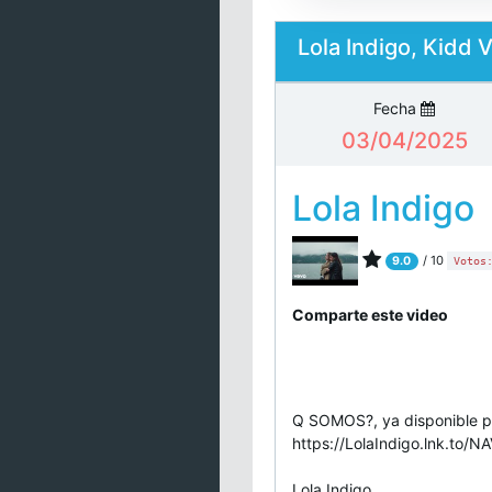
Lola Indigo, Kidd
Fecha
03/04/2025
Lola Indigo
/ 10
9.0
Votos
Comparte este video
Q SOMOS?, ya disponible p
https://LolaIndigo.lnk.to
Lola Indigo