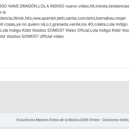
DIGO NAVE DRAGÓN,LOLA INDIGO nuevo vídeo,hit,trends,tendencia
 la
ndencia,tiktok,hits,new,spanish,latin,santa,concierto,bernabeu,mujer
l cosas,ya no quiero ná,o.t,granada,verde,los 40,coleta,Lola Indigo
Lola Indigo Kidd Voodoo SOMOS? Video Oficial,Lola Indigo Kidd Vo
idd Voodoo SOMOS? official video
Escucha los Mejores Éxitos de la Música 2026 Online - Canciones Gratis