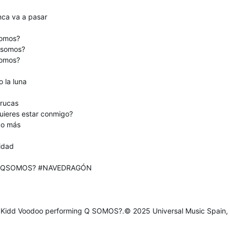
nca va a pasar
somos?
 somos?
somos?
o la luna
rrucas
quieres estar conmigo?
go más
idad
o #QSOMOS? #NAVEDRAGÓN
o, Kidd Voodoo performing Q SOMOS?.© 2025 Universal Music Spain,