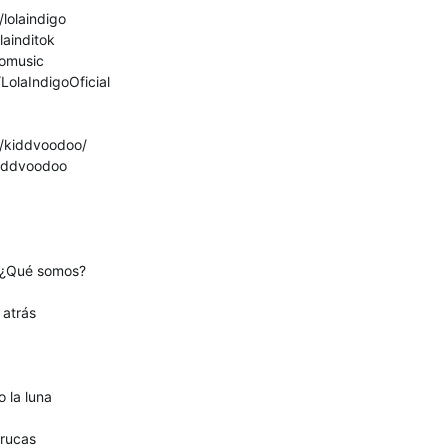
lolaindigo
lainditok
gomusic
olaIndigoOficial
/kiddvoodoo/
kiddvoodoo
 ¿Qué somos?
 atrás
o la luna
rrucas