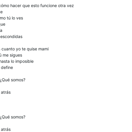
ómo hacer que esto funcione otra vez
te
mo tú lo ves
que
ía
a escondidas
s cuanto yo te quise mami
tú me sigues
asta lo imposible
 define
 ¿Qué somos?
 atrás
 ¿Qué somos?
 atrás