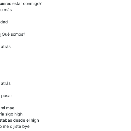
quieres estar conmigo?
go más
idad
 ¿Qué somos?
 atrás
 atrás
 pasar
a mi mae
ía sigo high
stabas desde el high
 me dijiste bye