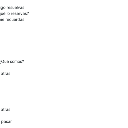
igo resuelvas
ué lo reservas?
 me recuerdas
 ¿Qué somos?
 atrás
 atrás
 pasar