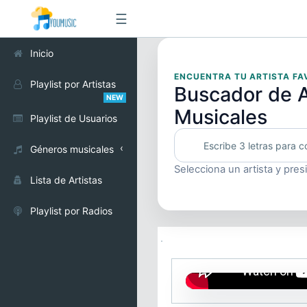
☰
Inicio
ENCUENTRA TU ARTISTA FA
Playlist por Artistas
Buscador de A
NEW
Musicales
Playlist de Usuarios
Géneros musicales
Selecciona un artista y pres
Alternativo
Lista de Artistas
Cumbia
Playlist por Radios
Electrónica
Pop