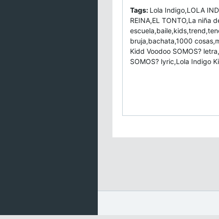
Tags:
Lola Indigo,LOLA IN
REINA,EL TONTO,La niña de
escuela,baile,kids,trend,te
bruja,bachata,1000 cosas,mi
Kidd Voodoo SOMOS? letra,
SOMOS? lyric,Lola Indigo K