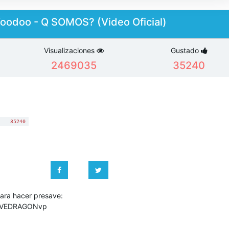
 Voodoo - Q SOMOS? (Video Oficial)
Visualizaciones
Gustado
2469035
35240
:
35240
ara hacer presave:
/NAVEDRAGONvp