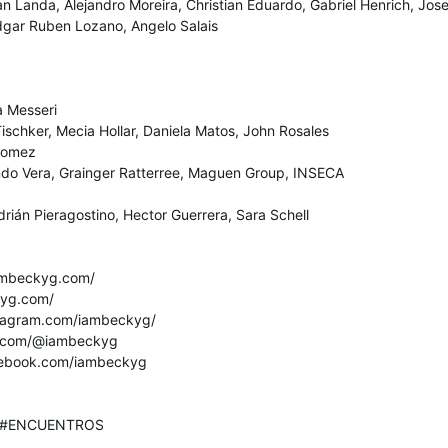
an Landa, Alejandro Moreira, Christian Eduardo, Gabriel Henrich, Jos
dgar Ruben Lozano, Angelo Salais
a Messeri
schker, Mecia Hollar, Daniela Matos, John Rosales
 Gomez
ndo Vera, Grainger Ratterree, Maguen Group, INSECA
rián Pieragostino, Hector Guerrera, Sara Schell
.iambeckyg.com/
ckyg.com/
stagram.com/iambeckyg/
ok.com/@iambeckyg
acebook.com/iambeckyg
g
 #ENCUENTROS