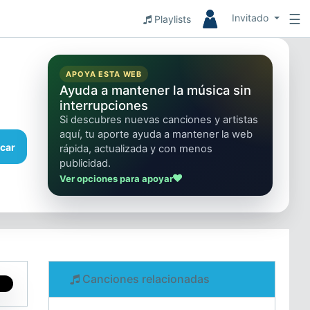
☰
Invitado
Playlists
APOYA ESTA WEB
Ayuda a mantener la música sin
interrupciones
Si descubres nuevas canciones y artistas
aquí, tu aporte ayuda a mantener la web
car
rápida, actualizada y con menos
publicidad.
Ver opciones para apoyar
Canciones relacionadas