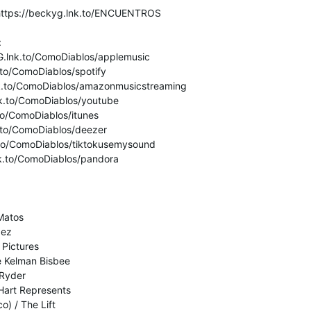
ttps://beckyg.lnk.to/ENCUENTROS
":
yG.lnk.to/ComoDiablos/applemusic
.to/ComoDiablos/spotify
nk.to/ComoDiablos/amazonmusicstreaming
nk.to/ComoDiablos/youtube
.to/ComoDiablos/itunes
k.to/ComoDiablos/deezer
k.to/ComoDiablos/tiktokusemysound
lnk.to/ComoDiablos/pandora
 Matos
pez
Pictures
e Kelman Bisbee
 Ryder
 Hart Represents
) / The Lift