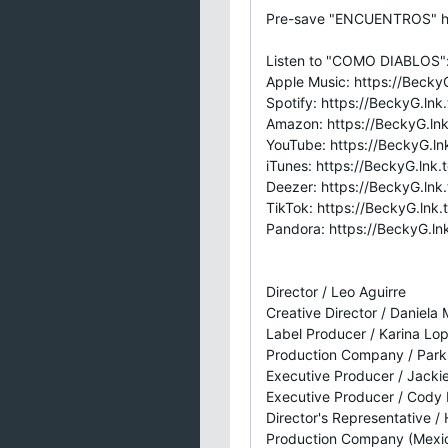
Pre-save "ENCUENTROS" h
Listen to "COMO DIABLOS
Apple Music: https://Beck
Spotify: https://BeckyG.lnk
Amazon: https://BeckyG.l
YouTube: https://BeckyG.l
iTunes: https://BeckyG.lnk
Deezer: https://BeckyG.ln
TikTok: https://BeckyG.ln
Pandora: https://BeckyG.
Director / Leo Aguirre
Creative Director / Daniela
Label Producer / Karina Lo
Production Company / Park 
Executive Producer / Jacki
Executive Producer / Cody
Director's Representative /
Production Company (Mexico