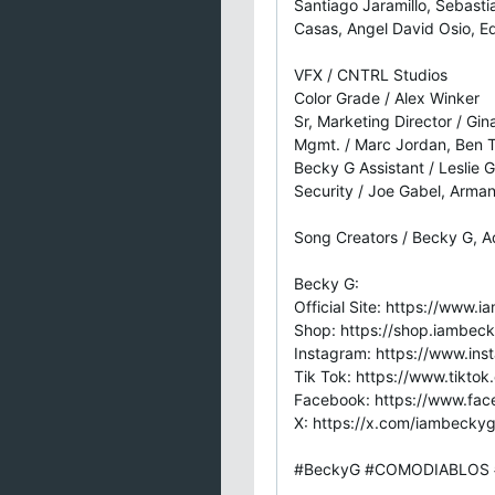
Santiago Jaramillo, Sebasti
Casas, Angel David Osio, E
VFX / CNTRL Studios
Color Grade / Alex Winker
Sr, Marketing Director / Gin
Mgmt. / Marc Jordan, Ben Ti
Becky G Assistant / Leslie
Security / Joe Gabel, Arma
Song Creators / Becky G, Ad
Becky G:
Official Site: https://www
Shop: https://shop.iambe
Instagram: https://www.in
Tik Tok: https://www.tikt
Facebook: https://www.f
X: https://x.com/iambecky
#BeckyG #COMODIABLOS