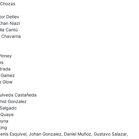
 Chozas
tor Detlev
Khan Niazi
lla Cantú
 Chavarria
Pinney
es
strada
ty Gamez
e Glow
pulveda Castañeda
ahid Gonzalez
 Salgado
t Quaye
eyna
Wong
 Denis Esquivel, Johan Gonzalez, Daniel Muñoz, Gustavo Salazar,