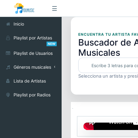
☰
Inicio
ENCUENTRA TU ARTISTA FA
Playlist por Artistas
Buscador de A
NEW
Musicales
Playlist de Usuarios
Géneros musicales
Selecciona un artista y pres
Alternativo
Lista de Artistas
Cumbia
Playlist por Radios
Electrónica
Pop