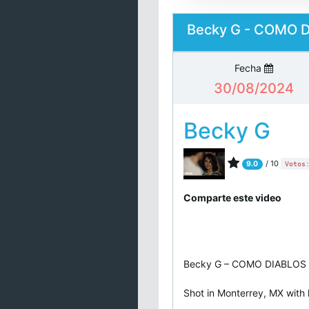
Becky G - COMO DI
Fecha
30/08/2024
Becky G
/ 10
9.0
Votos
Comparte este video
Becky G – COMO DIABLOS (O
Shot in Monterrey, MX with l