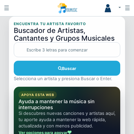
☰
☰
ENCUENTRA TU ARTISTA FAVORITO
Buscador de Artistas,
Cantantes y Grupos Musicales
Buscar
Selecciona un artista y presiona Buscar o Enter.
APOYA ESTA WEB
Ayuda a mantener la música sin
interrupciones
Si descubres nuevas canciones y artistas aquí,
tu aporte ayuda a mantener la web rápida,
actualizada y con menos publicidad.
Ver opciones para apoyar