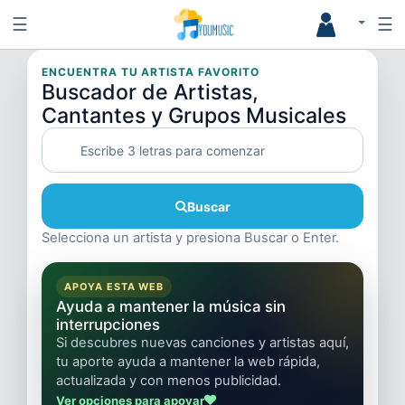
☰
☰
ENCUENTRA TU ARTISTA FAVORITO
Buscador de Artistas,
Cantantes y Grupos Musicales
Buscar
Selecciona un artista y presiona Buscar o Enter.
APOYA ESTA WEB
Ayuda a mantener la música sin
interrupciones
Si descubres nuevas canciones y artistas aquí,
tu aporte ayuda a mantener la web rápida,
actualizada y con menos publicidad.
Ver opciones para apoyar