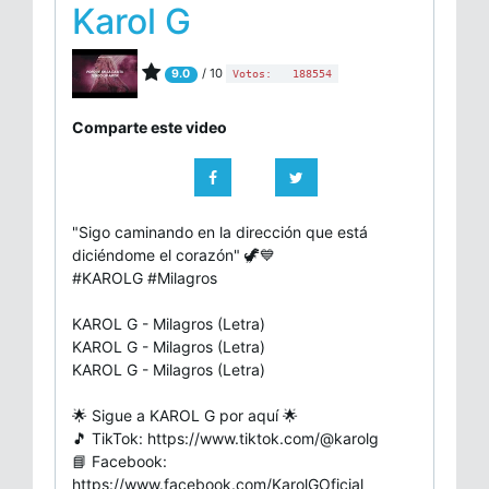
Karol G
/ 10
9.0
Votos:
188554
Comparte este video
"Sigo caminando en la dirección que está
diciéndome el corazón" 🦖💙
#KAROLG #Milagros
KAROL G - Milagros (Letra)
KAROL G - Milagros (Letra)
KAROL G - Milagros (Letra)
🌟 Sigue a KAROL G por aquí 🌟
🎵 TikTok: https://www.tiktok.com/@karolg
📘 Facebook:
https://www.facebook.com/KarolGOficial