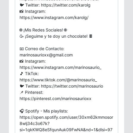
🐦 Twitter: https://twitter.com/karolg
📸 Instagram:
https://www.instagram.com/karolg/
🌐 ¡Mis Redes Sociales! 🌐
🥳 ¡Seguime y te doy un chocolate! 🍫
📧 Correo de Contacto:
marinosaurioxx@gmail.com
📸 Instagram:
https://www.instagram.com/marinosaurio_
🎵 TikTok:
https://www.tiktok.com/@marinosaurio_
🐦 Twitter: https://twitter.com/marinosaurio
📌 Pinterest:
https://pinterest.com/marinosaurioxx
🎧 Spotify - Mis playlists:
https://open.spotify.com/user/30xm62kmmosor
8wlj34c3o67k?
si=1qkKWQ8eSfqunAuk09FwNA&nd=1&dlsi=97