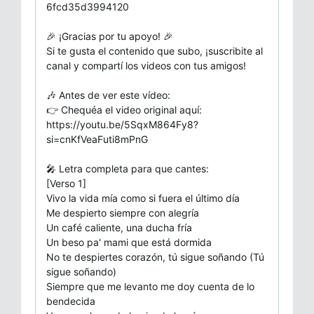
6fcd35d3994120
🎉 ¡Gracias por tu apoyo! 🎉
Si te gusta el contenido que subo, ¡suscribite al
canal y compartí los videos con tus amigos!
🎶 Antes de ver este vídeo:
👉 Chequéa el video original aquí:
https://youtu.be/5SqxM864Fy8?
si=cnKfVeaFuti8mPnG
🎤 Letra completa para que cantes:
[Verso 1]
Vivo la vida mía como si fuera el último día
Me despierto siempre con alegría
Un café caliente, una ducha fría
Un beso pa' mami que está dormida
No te despiertes corazón, tú sigue soñando (Tú
sigue soñando)
Siempre que me levanto me doy cuenta de lo
bendecida