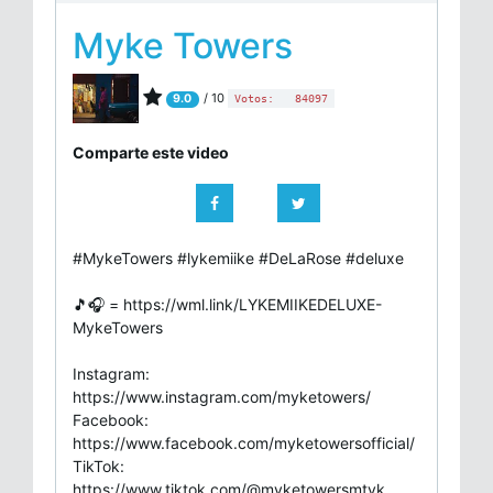
Myke Towers
/ 10
9.0
Votos:
84097
Comparte este video
#MykeTowers #lykemiike #DeLaRose #deluxe
🎵🎧 = https://wml.link/LYKEMIIKEDELUXE-
MykeTowers
Instagram:
https://www.instagram.com/myketowers/
Facebook:
https://www.facebook.com/myketowersofficial/
TikTok:
https://www.tiktok.com/@myketowersmtyk