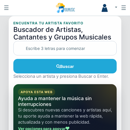
☰
☰
ENCUENTRA TU ARTISTA FAVORITO
Buscador de Artistas,
Cantantes y Grupos Musicales
Buscar
Selecciona un artista y presiona Buscar o Enter.
APOYA ESTA WEB
Ayuda a mantener la música sin
interrupciones
Si descubres nuevas canciones y artistas aquí,
tu aporte ayuda a mantener la web rápida,
actualizada y con menos publicidad.
Ver opciones para apoyar