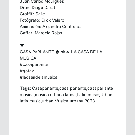
Juan Carlos Mourgues
Dron: Diego Darat
Graffiti: Saile
Fotógrafo: Erick Valero
Animación: Alejandro Contreras
Gaffer: Marcelo Rojas
▼
CASA PARLANTE 🏠 🔊🔥 LA CASA DE LA
MUSICA
#casaparlante
#gotay
#lacasadelamusica
Tags:
Casaparlante,casa parlante,casaparlante
musica,musica urbana latina,Latin music,Urban
latin music,urban,Musica urbana 2023