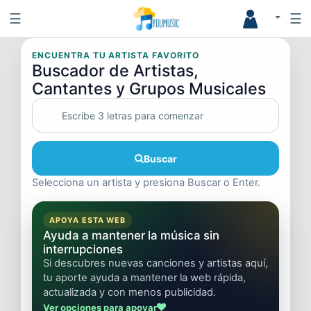
☰
☰
ENCUENTRA TU ARTISTA FAVORITO
Buscador de Artistas,
Cantantes y Grupos Musicales
Buscar
Selecciona un artista y presiona Buscar o Enter.
APOYA ESTA WEB
Ayuda a mantener la música sin
interrupciones
Si descubres nuevas canciones y artistas aquí,
tu aporte ayuda a mantener la web rápida,
actualizada y con menos publicidad.
Ver opciones para apoyar