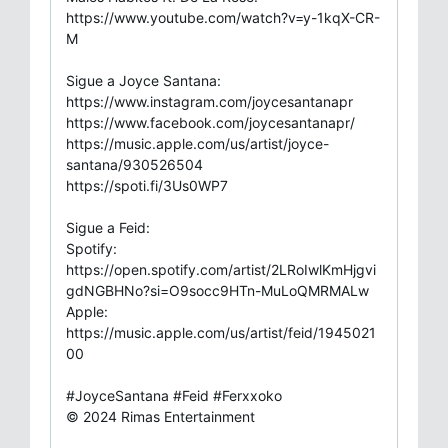
https://www.youtube.com/watch?v=y-1kqX-CR-
M
Sigue a Joyce Santana:
https://www.instagram.com/joycesantanapr
https://www.facebook.com/joycesantanapr/
https://music.apple.com/us/artist/joyce-
santana/930526504
https://spoti.fi/3Us0WP7
Sigue a Feid:
Spotify:
https://open.spotify.com/artist/2LRoIwlKmHjgvi
gdNGBHNo?si=O9socc9HTn-MuLoQMRMALw
Apple:
https://music.apple.com/us/artist/feid/1945021
00
#JoyceSantana #Feid #Ferxxoko
© 2024 Rimas Entertainment