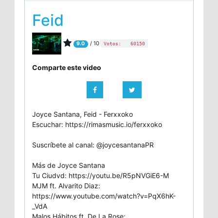
Feid
/ 10
9.0
Votos:
60150
Comparte este video
Joyce Santana, Feid - Ferxxoko
Escuchar: https://rimasmusic.io/ferxxoko
Suscríbete al canal: @joycesantanaPR
Más de Joyce Santana
Tu Ciudvd: https://youtu.be/R5pNVGiE6-M
MJM ft. Alvarito Diaz:
https://www.youtube.com/watch?v=PqX6hK-
_VdA
Malos Hábitos ft. De La Rose: