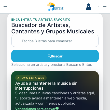
☰
☰
ENCUENTRA TU ARTISTA FAVORITO
Buscador de Artistas,
Cantantes y Grupos Musicales
Buscar
Selecciona un artista y presiona Buscar o Enter.
APOYA ESTA WEB
Ayuda a mantener la música sin
interrupciones
Si descubres nuevas canciones y artistas aquí,
tu aporte ayuda a mantener la web rápida,
actualizada y con menos publicidad.
Ver opciones para apoyar