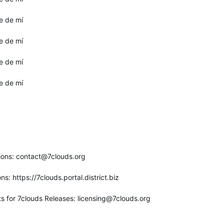
e de mí
e de mí
e de mí
e de mí
ions:
contact@7clouds.org
: https://7clouds.portal.district.biz
s for 7clouds Releases:
licensing@7clouds.org