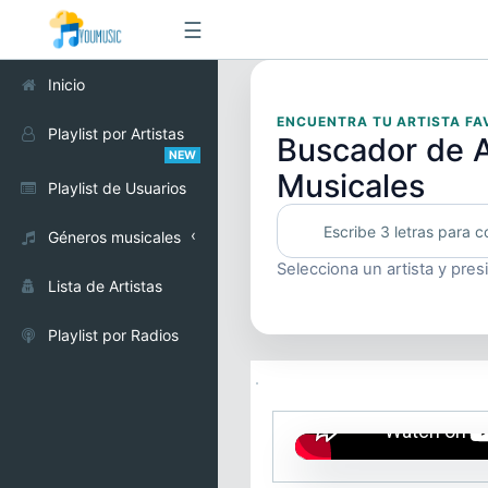
☰
Inicio
ENCUENTRA TU ARTISTA FA
Playlist por Artistas
Buscador de A
NEW
Musicales
Playlist de Usuarios
Géneros musicales
Selecciona un artista y pres
Alternativo
Lista de Artistas
Cumbia
Playlist por Radios
Electrónica
Pop