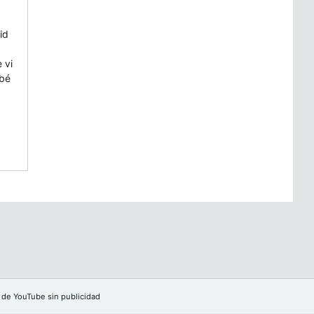
eid
 vi
ebé
 de YouTube sin publicidad