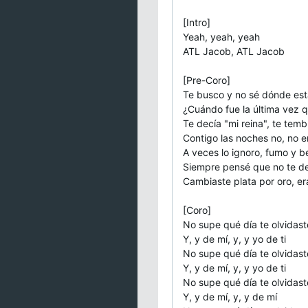
[Intro]
Yeah, yeah, yeah
ATL Jacob, ATL Jacob
[Pre-Coro]
Te busco y no sé dónde est
¿Cuándo fue la última vez qu
Te decía "mi reina", te temb
Contigo las noches no, no e
A veces lo ignoro, fumo y b
Siempre pensé que no te deb
Cambiaste plata por oro, er
[Coro]
No supe qué día te olvidast
Y, y de mí, y, y yo de ti
No supe qué día te olvidast
Y, y de mí, y, y yo de ti
No supe qué día te olvidast
Y, y de mí, y, y de mí