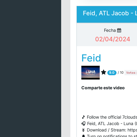
Feid, ATL Jacob - 
Fecha
02/04/2024
Feid
/ 10
9.0
Votos
Comparte este video
🎵 Follow the official 7cloud
​🎧 Feid, ATL Jacob - Luna (
⏬ Download / Stream: https
🔔 Turn on notifications to