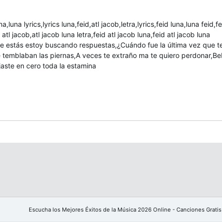
na,luna lyrics,lyrics luna,feid,atl jacob,letra,lyrics,feid luna,luna feid,f
 atl jacob,atl jacob luna letra,feid atl jacob luna,feid atl jacob luna
de estás estoy buscando respuestas,¿Cuándo fue la última vez que te
te temblaban las piernas,A veces te extraño ma te quiero perdonar,B
jaste en cero toda la estamina
Escucha los Mejores Éxitos de la Música 2026 Online - Canciones Gratis