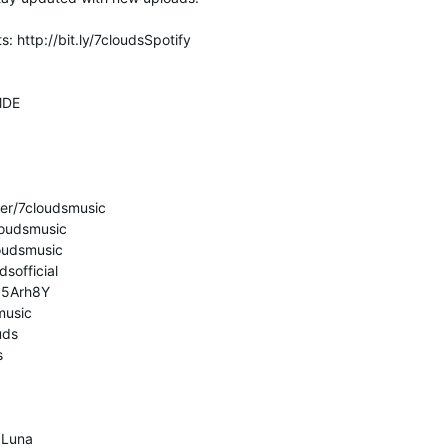
ts: http://bit.ly/7cloudsSpotify
MDE
ser/7cloudsmusic
loudsmusic
oudsmusic
sofficial
/d5Arh8Y
music
uds
s
- Luna