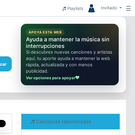
☰
Invitado
Playlists
APOYA ESTA WEB
Ayuda a mantener la música sin
interrupciones
Si descubres nuevas canciones y artistas
aquí, tu aporte ayuda a mantener la web
car
rápida, actualizada y con menos
publicidad.
Ver opciones para apoyar
Canciones relacionadas