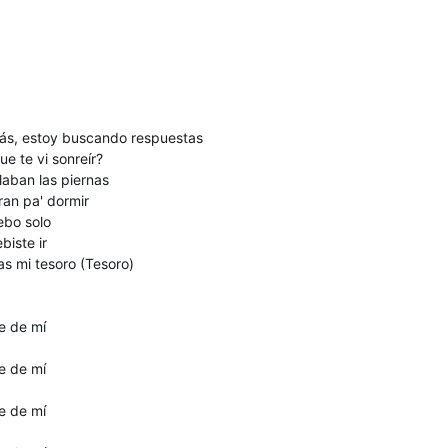
ás, estoy buscando respuestas
e te vi sonreír?
laban las piernas
ran pa' dormir
ebo solo
iste ir
as mi tesoro (Tesoro)
e de mí
e de mí
e de mí