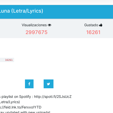
Luna (Letra/Lyrics)
Visualizaciones
Gustado
2997675
16261
:
16261
s playlist on Spotify : http://spoti.fi/2SJsUcZ
Letra/Lyrics)
://feid.lnk.to/Ferxxo!YTD
 stay updated with new uploads!