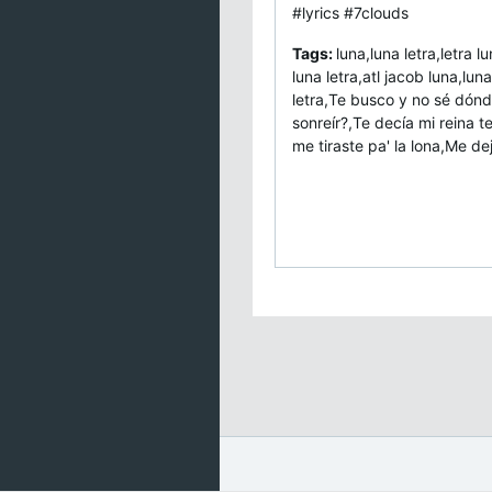
#lyrics #7clouds
Tags:
luna,luna letra,letra lu
luna letra,atl jacob luna,luna
letra,Te busco y no sé dón
sonreír?,Te decía mi reina 
me tiraste pa' la lona,Me de