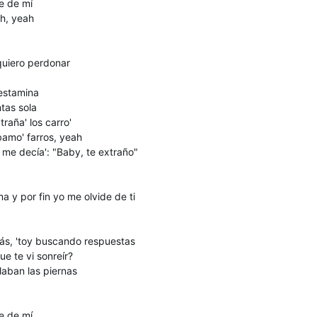
e de mí
ah, yeah
quiero perdonar
 estamina
tas sola
raña' los carro'
amo' farros, yeah
me decía': "Baby, te extraño"
a y por fin yo me olvide de ti
ás, 'toy buscando respuestas
e te vi sonreír?
laban las piernas
e de mí