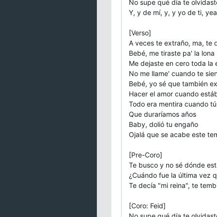
No supe qué día te olvidast
Y, y de mí, y, y yo de ti, ye
[Verso]
A veces te extraño, ma, te 
Bebé, me tiraste pa' la lona
Me dejaste en cero toda la
No me llame' cuando te sien
Bebé, yo sé que también ext
Hacer el amor cuando estáb
Todo era mentira cuando tú 
Que duraríamos años
Baby, dolió tu engaño
Ojalá que se acabe este tem
[Pre-Coro]
Te busco y no sé dónde est
¿Cuándo fue la última vez qu
Te decía "mi reina", te temb
[Coro: Feid]
No supe qué día te olvidast