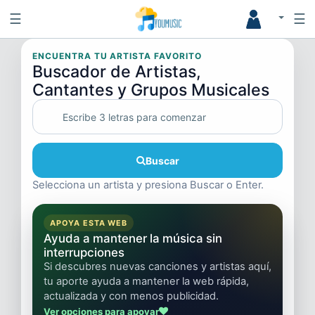
☰
☰
ENCUENTRA TU ARTISTA FAVORITO
Buscador de Artistas,
Cantantes y Grupos Musicales
Buscar
Selecciona un artista y presiona Buscar o Enter.
APOYA ESTA WEB
Ayuda a mantener la música sin
interrupciones
Si descubres nuevas canciones y artistas aquí,
tu aporte ayuda a mantener la web rápida,
actualizada y con menos publicidad.
Ver opciones para apoyar