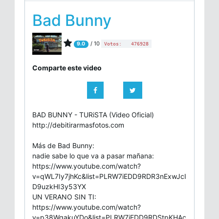
Bad Bunny
/ 10
9.0
Votos:
476928
Comparte este video
BAD BUNNY - TURiSTA (Video Oficial)
http://debitirarmasfotos.com
Más de Bad Bunny:
nadie sabe lo que va a pasar mañana:
https://www.youtube.com/watch?
v=qWL7Iy7jhKc&list=PLRW7iEDD9RDR3nExwJcI
D9uzkHI3y53YX
UN VERANO SIN TI:
https://www.youtube.com/watch?
v=p38WgakuYDo&list=PLRW7iEDD9RDStpKHAc