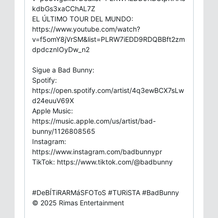
kdbGs3xaCChAL7Z
EL ÚLTIMO TOUR DEL MUNDO:
https://www.youtube.com/watch?
v=f5omY8jVrSM&list=PLRW7iEDD9RDQBBft2zm
dpdcznIOyDw_n2
Sigue a Bad Bunny:
Spotify:
https://open.spotify.com/artist/4q3ewBCX7sLw
d24euuV69X
Apple Music:
https://music.apple.com/us/artist/bad-
bunny/1126808565
Instagram:
https://www.instagram.com/badbunnypr​
TikTok: https://www.tiktok.com/@badbunny
#DeBÍTiRARMáSFOToS​ #TURiSTA #BadBunny
© 2025 Rimas Entertainment