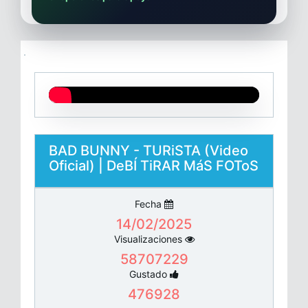
BAD BUNNY - TURiSTA (Video
Oficial) | DeBÍ TiRAR MáS FOToS
Fecha
14/02/2025
Visualizaciones
58707229
Gustado
476928