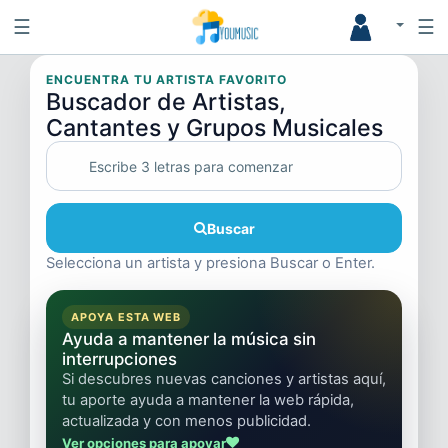
☰
☰
ENCUENTRA TU ARTISTA FAVORITO
Buscador de Artistas,
Cantantes y Grupos Musicales
Buscar
Selecciona un artista y presiona Buscar o Enter.
APOYA ESTA WEB
Ayuda a mantener la música sin
interrupciones
Si descubres nuevas canciones y artistas aquí,
tu aporte ayuda a mantener la web rápida,
actualizada y con menos publicidad.
Ver opciones para apoyar