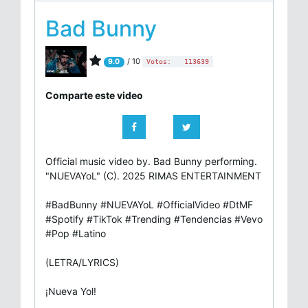
Bad Bunny
/ 10
9.0
Votos:
113639
Comparte este video
Official music video by. Bad Bunny performing.
"NUEVAYoL" (C). 2025 RIMAS ENTERTAINMENT
#BadBunny #NUEVAYoL #OfficialVideo #DtMF
#Spotify #TikTok #Trending #Tendencias #Vevo
#Pop #Latino
(LETRA/LYRICS)
¡Nueva Yol!