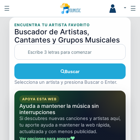
☰
☰
ENCUENTRA TU ARTISTA FAVORITO
Buscador de Artistas,
Cantantes y Grupos Musicales
Buscar
Selecciona un artista y presiona Buscar o Enter.
APOYA ESTA WEB
Ayuda a mantener la música sin
interrupciones
Si descubres nuevas canciones y artistas aquí,
tu aporte ayuda a mantener la web rápida,
actualizada y con menos publicidad.
Ver opciones para apoyar