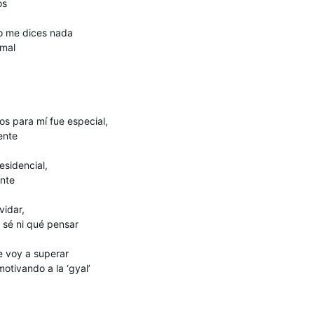
os
o me dices nada
 mal
os para mí fue especial,
ente
esidencial,
ente
vidar,
 sé ni qué pensar
e voy a superar
otivando a la ‘gyal’