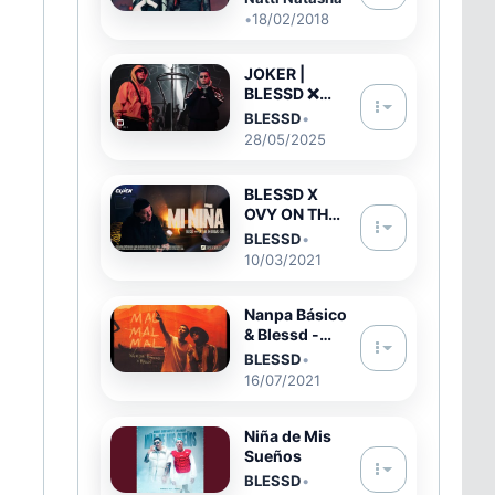
(versuri în
•
18/02/2018
română)
JOKER |
BLESSD ❌
KRIS R (
BLESSD
•
TRINIDAD
28/05/2025
BENDITA )
BLESSD X
OVY ON THE
DRUMS | 🥀
BLESSD
•
MI NIÑA 💔 (
10/03/2021
Video Oficial
)
Nanpa Básico
& Blessd -
Mal Mal Mal
BLESSD
•
(Video
16/07/2021
Oficial)
Niña de Mis
Sueños
BLESSD
•