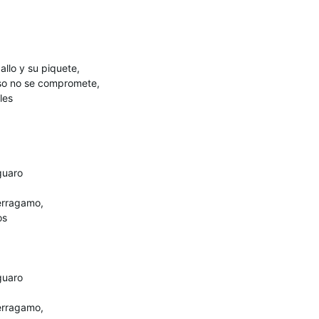
llo y su piquete,
eso no se compromete,
les
guaro
ferragamo,
os
guaro
ferragamo,