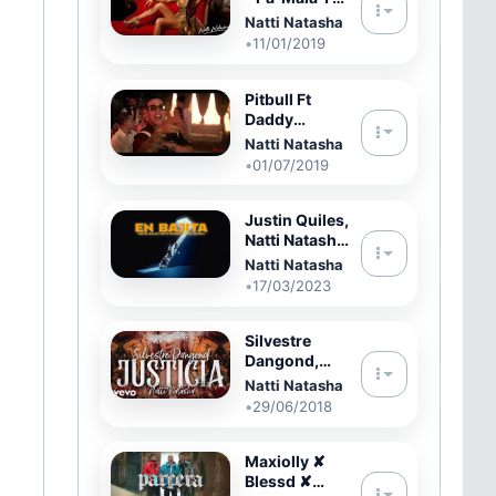
[Official
Natti Natasha
Video]
•
11/01/2019
Pitbull Ft
Daddy
Yankee &
Natti Natasha
Natti Natasha
•
01/07/2019
Dj Niuss
Extended –
No Lo Trates
Justin Quiles,
Natti Natasha,
Omar Courtz
Natti Natasha
- En Bajita
•
17/03/2023
(Video
Oficial)
Silvestre
Dangond,
Natti Natasha
Natti Natasha
- Justicia
•
29/06/2018
(Official Lyric
Video)
Maxiolly ✘
Blessd ✘