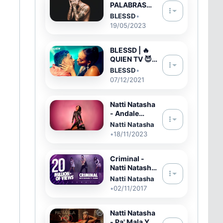
PALABRAS
SOBRAN (
BLESSD
•
VIAJE 2 )
19/05/2023
BLESSD | 🔥
QUIEN TV 😈 (
OFFICIAL
BLESSD
•
VIDEO )
07/12/2021
Natti Natasha
- Andale
(#NastySingl
Natti Natasha
es)
•
18/11/2023
Criminal -
Natti Natasha
ft. Ozuna |
Natti Natasha
FitDance Life
•
02/11/2017
(Coreografía)
Dance Video
Natti Natasha
- Pa' Mala YO