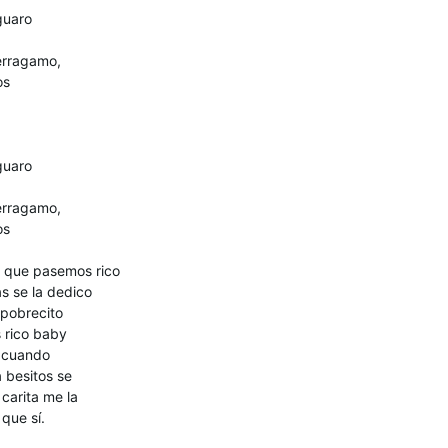
guaro
ferragamo,
os
guaro
ferragamo,
os
á que pasemos rico
s se la dedico
 pobrecito
 rico baby
a cuando
a besitos se
carita me la
 que sí.