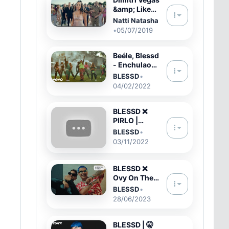
&amp; Like
Mike, David
Natti Natasha
Guetta,
•
05/07/2019
Daddy
Yankee, Afro
Bros &amp;
Beéle, Blessd
Natti Natasha
- Enchulao
- I
(Official
BLESSD
•
Video)
04/02/2022
BLESSD ❌
PIRLO |
ZIPLOC 👽 (
BLESSD
•
Video Oficial
03/11/2022
)
BLESSD ❌
Ovy On The
Drums -
BLESSD
•
BILLBOARD
28/06/2023
(Official
Video)
BLESSD | 🤫