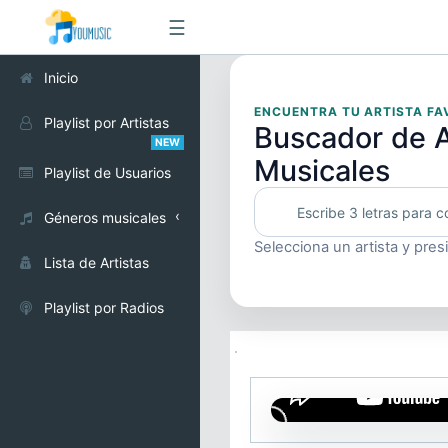
☰
Inicio
ENCUENTRA TU ARTISTA FA
Playlist por Artistas
Buscador de A
NEW
Musicales
Playlist de Usuarios
Géneros musicales
Selecciona un artista y pres
Alternativo
Lista de Artistas
Cumbia
Playlist por Radios
Electrónica
Pop