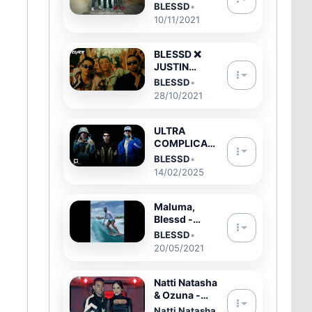
ADSO | 👄
BLESSD
•
PARCERA
10/11/2021
(Video
Oficial)
BLESSD ❌
JUSTIN
QUILES ❌
BLESSD
•
LENNY
28/10/2021
TAVAREZ | 💥
MEDALLO (
OFFICIAL
ULTRA
VIDEO )
COMPLICAD
O REMIX
BLESSD
•
(VIDEO
14/02/2025
OFICIAL) |
BLESSD ❌
KENNY DIE ❌
Maluma,
KRIS R FEAT
Blessd -
SEBAS
Imposible
BLESSD
•
Remix
20/05/2021
(Official
Video) | New
Song 2021
Natti Natasha
& Ozuna -
Criminal
Natti Natasha