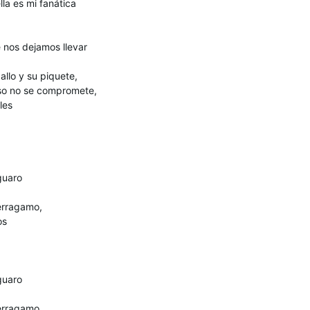
la es mi fanática
 nos dejamos llevar
llo y su piquete,
eso no se compromete,
les
guaro
ferragamo,
os
guaro
ferragamo,