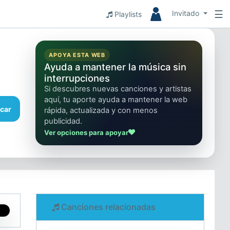
☰
Invitado
Playlists
APOYA ESTA WEB
Ayuda a mantener la música sin
interrupciones
Si descubres nuevas canciones y artistas
aquí, tu aporte ayuda a mantener la web
car
rápida, actualizada y con menos
publicidad.
Ver opciones para apoyar
Canciones relacionadas