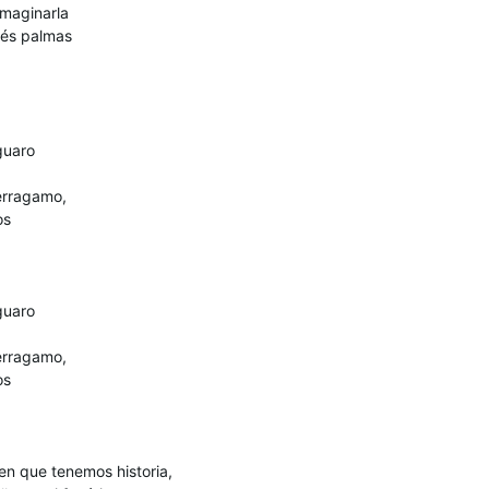
imaginarla
ués palmas
guaro
ferragamo,
os
guaro
ferragamo,
os
en que tenemos historia,