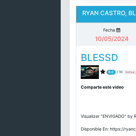
RYAN CASTRO, BLE
Fecha
10/05/2024
BLESSD
/ 10
9.0
Votos
Comparte este video
Visualizer "ENVIGADO" by R
Disponible En: https://ryan