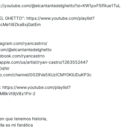
tps://youtube.com/@elcantantedelghetto?si=KW1pxF5lfXue1TuL
L GHETTO": https://www.youtube.com/playlist?
cMe1i9Zka8xjGatEm
tagram.com/ryancastrro/
.com/@elcantantedelghetto
ebook.com/ryancastrro
.apple.com/us/artist/ryan-castro/1263552447
RDdhV
app.com/channel/0029Va5XUzICMY0KlUDuKP3c
 https://www.youtube.com/playlist?
MBkVt9jV8z1Ftr-2
en que tenemos historia,
la es mi fanática