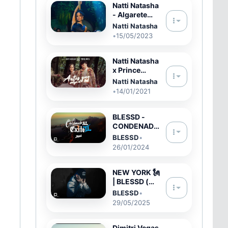
Natti Natasha
- Algarete
[Official
Natti Natasha
Video]
•
15/05/2023
Natti Natasha
x Prince
Royce - Antes
Natti Natasha
Que Salga El
•
14/01/2021
Sol [Official
Video]
BLESSD -
CONDENADO
AL ÉXITO II 💙
BLESSD
•
🤑 (VIDEO
26/01/2024
OFICIAL)
NEW YORK 🗽
| BLESSD (
TRINIDAD
BLESSD
•
BENDITA )
29/05/2025
Dimitri Vegas