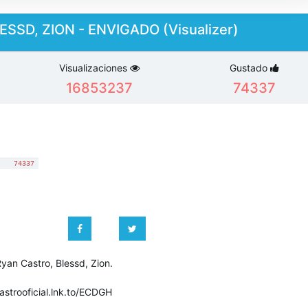
SSD, ZION - ENVIGADO (Visualizer)
Visualizaciones
Gustado
16853237
74337
:
74337
yan Castro, Blessd, Zion.
castrooficial.lnk.to/ECDGH