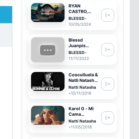
RYAN
CASTRO,
BLESSD, ZION
BLESSD
•
- ENVIGADO
10/05/2024
(Visualizer)
Blessd
Juanpis
González
BLESSD
•
11/11/2022
Cosculluela &
Natti Natasha
- Bonnie &
Natti Natasha
Clyde
•
10/11/2018
Karol G - Mi
Cama
(Official
Natti Natasha
Video)
•
11/05/2018