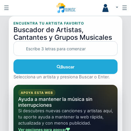
☰
☰
ENCUENTRA TU ARTISTA FAVORITO
Buscador de Artistas,
Cantantes y Grupos Musicales
Buscar
Selecciona un artista y presiona Buscar o Enter.
APOYA ESTA WEB
Ayuda a mantener la música sin
interrupciones
Si descubres nuevas canciones y artistas aquí,
tu aporte ayuda a mantener la web rápida,
actualizada y con menos publicidad.
Ver opciones para apoyar