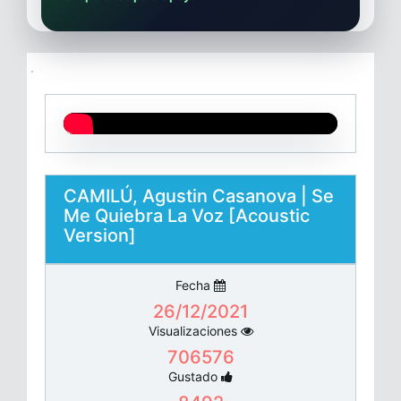
CAMILÚ, Agustin Casanova | Se
Me Quiebra La Voz [Acoustic
Version]
Fecha
26/12/2021
Visualizaciones
706576
Gustado