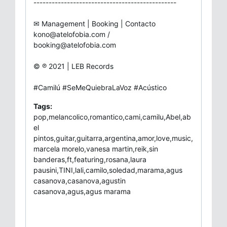
-----------------------------------------------
✉ Management | Booking | Contacto
kono@atelofobia.com
/
booking@atelofobia.com
© ℗ 2021 | LEB Records
#Camilú #SeMeQuiebraLaVoz #Acústico
Tags:
pop,melancolico,romantico,cami,camilu,Abel,ab
el
pintos,guitar,guitarra,argentina,amor,love,music,
marcela morelo,vanesa martin,reik,sin
banderas,ft,featuring,rosana,laura
pausini,TINI,lali,camilo,soledad,marama,agus
casanova,casanova,agustin
casanova,agus,agus marama