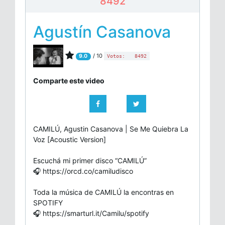
8492
Agustín Casanova
/ 10
9.0
Votos:
8492
Comparte este video
CAMILÚ, Agustin Casanova | Se Me Quiebra La
Voz [Acoustic Version]
Escuchá mi primer disco “CAMILÚ”
🎧 https://orcd.co/camiludisco
Toda la música de CAMILÚ la encontras en
SPOTIFY
🎧 https://smarturl.it/Camilu/spotify