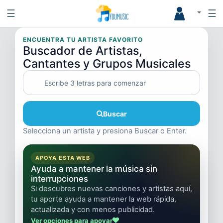
☰
☰
ENCUENTRA TU ARTISTA FAVORITO
Buscador de Artistas,
Cantantes y Grupos Musicales
Buscar
Selecciona un artista y presiona Buscar o Enter.
APOYA ESTA WEB
Ayuda a mantener la música sin
interrupciones
Si descubres nuevas canciones y artistas aquí,
tu aporte ayuda a mantener la web rápida,
actualizada y con menos publicidad.
Ver opciones para apoyar