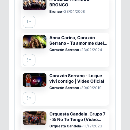
BRONCO
Bronco
•
23/04/2008
Anna Carina, Corazón
Serrano - Tu amor me duele
(Video Oficial)
Corazón Serrano
•
23/02/2024
Corazón Serrano - Lo que
viví contigo | Video Oficial
Corazón Serrano
•
30/09/2019
Orquesta Candela, Grupo 7
- Si No Te Tengo (Video
Oficial)
Orquesta Candela
•
11/12/2023