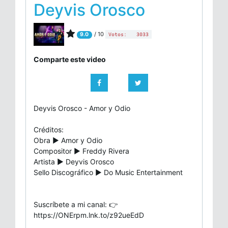
Deyvis Orosco
/ 10
9.0
Votos:
3033
Comparte este video
Deyvis Orosco - Amor y Odio
Créditos:
Obra ▶️ Amor y Odio
Compositor ▶️ Freddy Rivera
Artista ▶️ Deyvis Orosco
Sello Discográfico ▶️ Do Music Entertainment
Suscríbete a mi canal: 👉
https://ONErpm.lnk.to/z92ueEdD