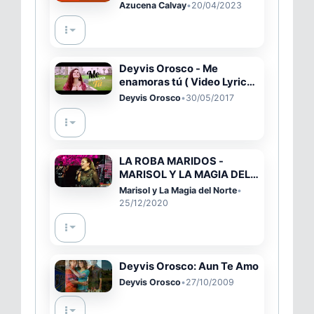
Un Cariño (PRIMICIA 2023)
Azucena Calvay
•
20/04/2023
Deyvis Orosco - Me
enamoras tú ( Video Lyric
OFICIAL )
Deyvis Orosco
•
30/05/2017
LA ROBA MARIDOS -
MARISOL Y LA MAGIA DEL
NORTE (LIVE)
Marisol y La Magia del Norte
•
25/12/2020
Deyvis Orosco: Aun Te Amo
Deyvis Orosco
•
27/10/2009