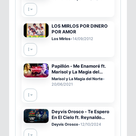
Teatro Leguía - Hermanos
Yaipén
LOS MIRLOS POR DINERO
POR AMOR
Los Mirlos
•
14/09/2012
Papillón - Me Enamoré ft.
Marisol y La Magia del
Norte (12 Aniversario Radio
Marisol y La Magia del Norte
•
Karibeña)
20/06/2021
Deyvis Orosco - Te Espero
En El Cielo ft. Reynaldo
Pacheco
Deyvis Orosco
•
12/10/2024