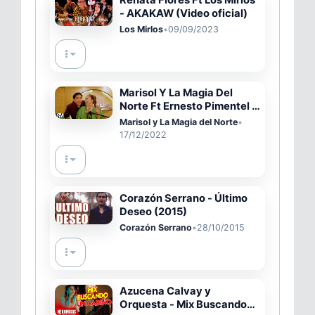
- AKAKAW (Video oficial)
Los Mirlos
•
09/09/2023
Marisol Y La Magia Del
Norte Ft Ernesto Pimentel -
Libre Y Solterita (Video
Marisol y La Magia del Norte
•
Oficial)
17/12/2022
Corazón Serrano - Último
Deseo (2015)
Corazón Serrano
•
28/10/2015
Azucena Calvay y
Orquesta - Mix Buscando