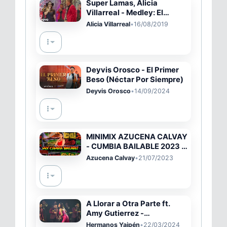
Super Lamas, Alicia
Villarreal - Medley: El
Boleto/Esta Vez
Alicia Villarreal
•
16/08/2019
Deyvis Orosco - El Primer
Beso (Néctar Por Siempre)
Deyvis Orosco
•
14/09/2024
MINIMIX AZUCENA CALVAY
- CUMBIA BAILABLE 2023 -
DJ LUIS CHINCHA
Azucena Calvay
•
21/07/2023
A Llorar a Otra Parte ft.
Amy Gutierrez -
Espectaculares Edición
Hermanos Yaipén
•
22/03/2024