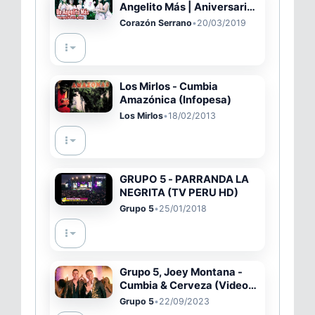
Angelito Más | Aniversario
26 En Vivo en Piura
Corazón Serrano
•
20/03/2019
Los Mirlos - Cumbia
Amazónica (Infopesa)
Los Mirlos
•
18/02/2013
GRUPO 5 - PARRANDA LA
NEGRITA (TV PERU HD)
Grupo 5
•
25/01/2018
Grupo 5, Joey Montana -
Cumbia & Cerveza (Video
Oficial)
Grupo 5
•
22/09/2023