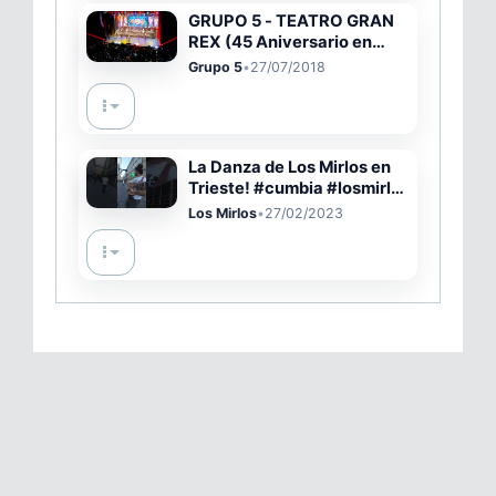
GRUPO 5 - TEATRO GRAN
REX (45 Aniversario en
Buenos Aires - Argentina)
Grupo 5
•
27/07/2018
La Danza de Los Mirlos en
Trieste! #cumbia #losmirlos
#musicosargentinos #peru
Los Mirlos
•
27/02/2023
#guitarra #busker