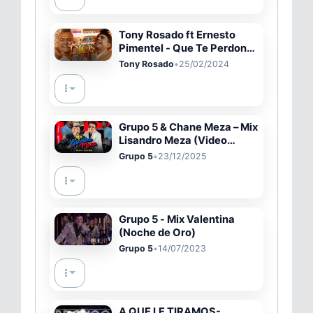
Tony Rosado ft Ernesto
Pimentel - Que Te Perdone
Dios (Video Oficial)
Tony Rosado
•
25/02/2024
Grupo 5 & Chane Meza – Mix
Lisandro Meza (Video
Oficial)
Grupo 5
•
23/12/2025
Grupo 5 - Mix Valentina
(Noche de Oro)
Grupo 5
•
14/07/2023
A QUE LE TIRAMOS-