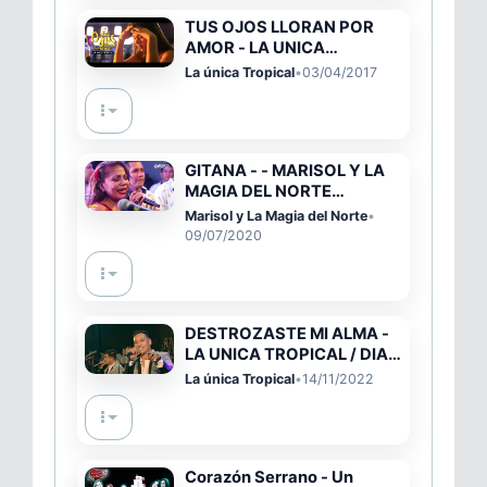
TUS OJOS LLORAN POR
AMOR - LA UNICA
TROPICAL (VIDEO OFICIAL)
La única Tropical
•
03/04/2017
GITANA - - MARISOL Y LA
MAGIA DEL NORTE
(OFFICIAL LIVE)
Marisol y La Magia del Norte
•
09/07/2020
DESTROZASTE MI ALMA -
LA UNICA TROPICAL / DIA
DEL AMOR - HUARALINO
La única Tropical
•
14/11/2022
Corazón Serrano - Un