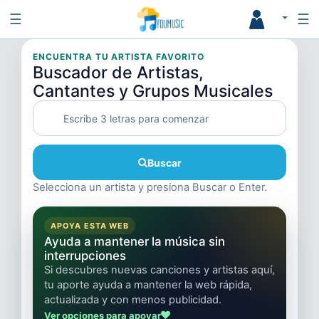
☰
☰
ENCUENTRA TU ARTISTA FAVORITO
Buscador de Artistas,
Cantantes y Grupos Musicales
Buscar
Selecciona un artista y presiona Buscar o Enter.
APOYA ESTA WEB
Ayuda a mantener la música sin
interrupciones
Si descubres nuevas canciones y artistas aquí,
tu aporte ayuda a mantener la web rápida,
actualizada y con menos publicidad.
Ver opciones para apoyar