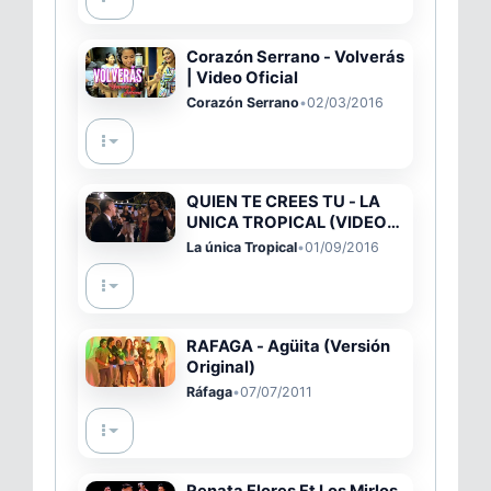
Corazón Serrano - Volverás
| Video Oficial
Corazón Serrano
•
02/03/2016
QUIEN TE CREES TU - LA
UNICA TROPICAL (VIDEO
OFICIAL)
La única Tropical
•
01/09/2016
RAFAGA - Agüita (Versión
Original)
Ráfaga
•
07/07/2011
Renata Flores Ft Los Mirlos