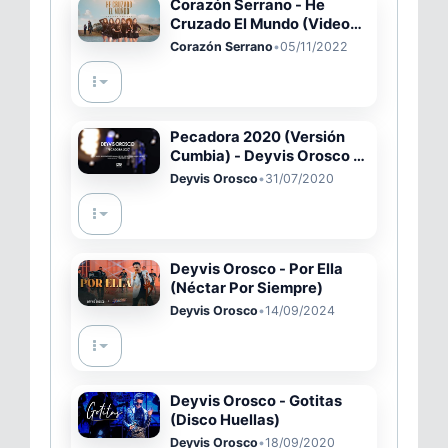
Corazón Serrano - He
Cruzado El Mundo (Video
Oficial)
Corazón Serrano
•
05/11/2022
Pecadora 2020 (Versión
Cumbia) - Deyvis Orosco ft.
Johnny Orosco
Deyvis Orosco
•
31/07/2020
Deyvis Orosco - Por Ella
(Néctar Por Siempre)
Deyvis Orosco
•
14/09/2024
Deyvis Orosco - Gotitas
(Disco Huellas)
Deyvis Orosco
•
18/09/2020