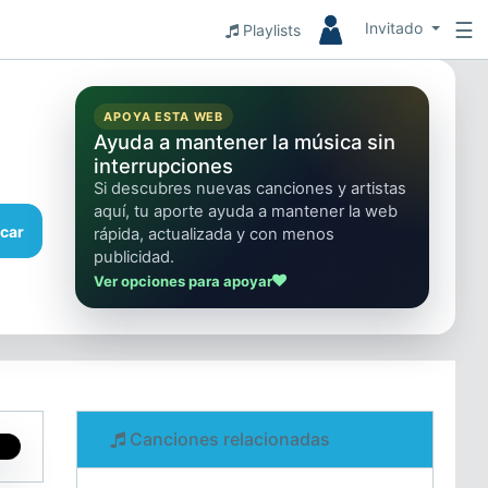
☰
Invitado
Playlists
APOYA ESTA WEB
Ayuda a mantener la música sin
interrupciones
Si descubres nuevas canciones y artistas
aquí, tu aporte ayuda a mantener la web
car
rápida, actualizada y con menos
publicidad.
Ver opciones para apoyar
Canciones relacionadas