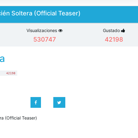
ién Soltera (Official Teaser)
Visualizaciones
Gustado
530747
42198
a
:
42198
a (Official Teaser)