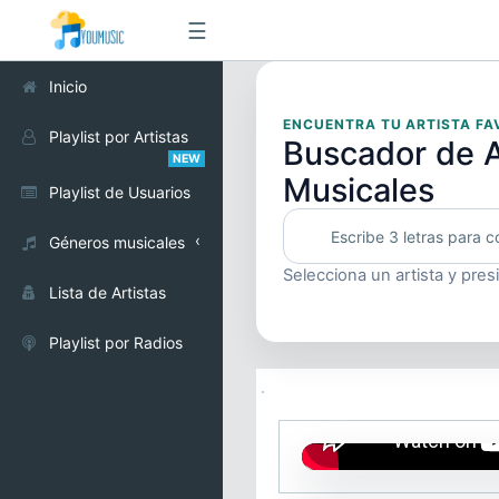
☰
Inicio
ENCUENTRA TU ARTISTA FA
Playlist por Artistas
Buscador de A
NEW
Musicales
Playlist de Usuarios
Géneros musicales
Selecciona un artista y pres
Alternativo
Lista de Artistas
Cumbia
Playlist por Radios
Electrónica
Pop