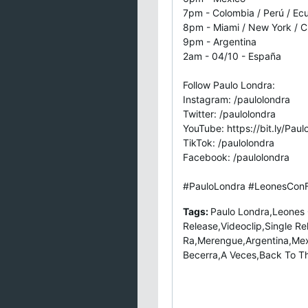
7pm - Colombia / Perú / Ecu
8pm - Miami / New York / C
9pm - Argentina
2am - 04/10 - España
Follow Paulo Londra:
Instagram: /paulolondra
Twitter: /paulolondra
YouTube: https://bit.ly/Pa
TikTok: /paulolondra
Facebook: /paulolondra
#PauloLondra #LeonesConF
Tags:
Paulo Londra,Leones 
Release,Videoclip,Single R
Ra,Merengue,Argentina,Mex
Becerra,A Veces,Back To Th