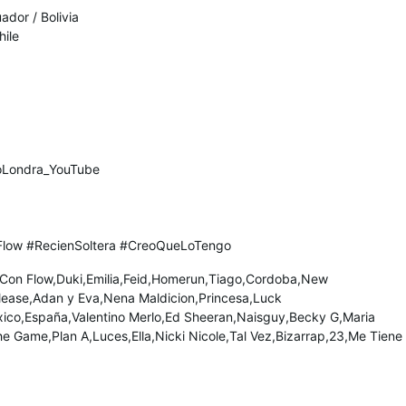
ador / Bolivia
hile
uloLondra_YouTube
low #RecienSoltera #CreoQueLoTengo
Con Flow,Duki,Emilia,Feid,Homerun,Tiago,Cordoba,New
elease,Adan y Eva,Nena Maldicion,Princesa,Luck
ico,España,Valentino Merlo,Ed Sheeran,Naisguy,Becky G,Maria
e Game,Plan A,Luces,Ella,Nicki Nicole,Tal Vez,Bizarrap,23,Me Tiene