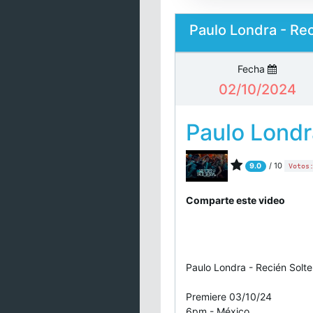
Paulo Londra - Rec
Fecha
02/10/2024
Paulo Londr
/ 10
9.0
Votos
Comparte este video
Paulo Londra - Recién Solter
Premiere 03/10/24
6pm - México