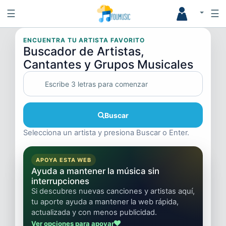
☰
☰
ENCUENTRA TU ARTISTA FAVORITO
Buscador de Artistas,
Cantantes y Grupos Musicales
Buscar
Selecciona un artista y presiona Buscar o Enter.
APOYA ESTA WEB
Ayuda a mantener la música sin
interrupciones
Si descubres nuevas canciones y artistas aquí,
tu aporte ayuda a mantener la web rápida,
actualizada y con menos publicidad.
Ver opciones para apoyar