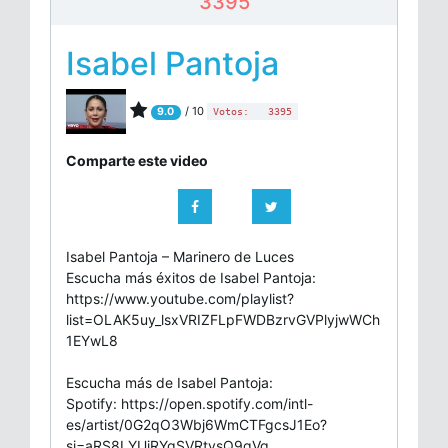
3395
Isabel Pantoja
/ 10
9.0
Votos:
3395
Comparte este video
Isabel Pantoja – Marinero de Luces
Escucha más éxitos de Isabel Pantoja:
https://www.youtube.com/playlist?
list=OLAK5uy_lsxVRIZFLpFWDBzrvGVPlyjwWCh
1EYwL8
Escucha más de Isabel Pantoja:
Spotify: https://open.spotify.com/intl-
es/artist/0G2qO3Wbj6WmCTFgcsJ1Eo?
si=aRS8LYUiRYqSVRtvsQ9qVg