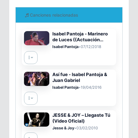
Canciones relacionadas
Isabel Pantoja - Marinero
de Luces ((Actuación
RTVE))
Isabel Pantoja
•
07/12/2018
Así fue - Isabel Pantoja &
Juan Gabriel
Isabel Pantoja
•
19/04/2016
JESSE & JOY – Llegaste Tú
(Video Oficial)
Jesse & Joy
•
03/02/2010