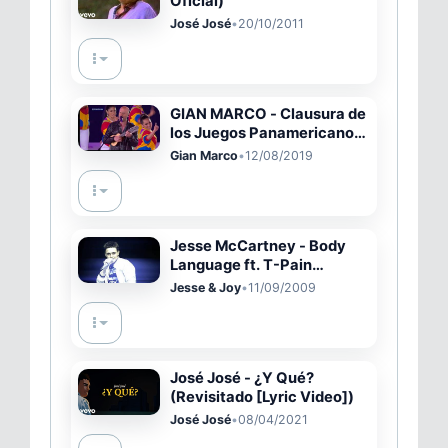
Oficial)
José José
•
20/10/2011
GIAN MARCO - Clausura de
los Juegos Panamericanos
Lima 2019 ( Completo HD )
Gian Marco
•
12/08/2019
Jesse McCartney - Body
Language ft. T-Pain
(Official Video)
Jesse & Joy
•
11/09/2009
José José - ¿Y Qué?
(Revisitado [Lyric Video])
José José
•
08/04/2021