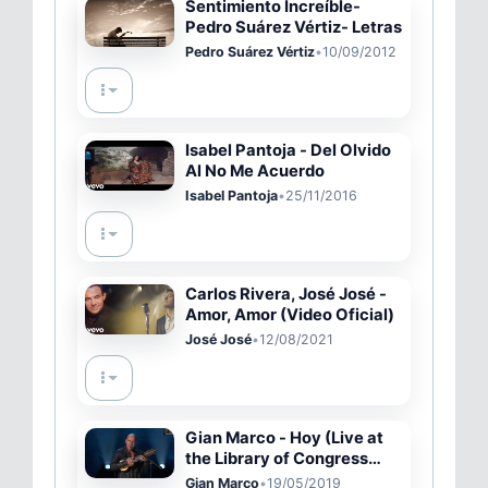
Sentimiento Increíble-
Pedro Suárez Vértiz- Letras
Pedro Suárez Vértiz
•
10/09/2012
Isabel Pantoja - Del Olvido
Al No Me Acuerdo
Isabel Pantoja
•
25/11/2016
Carlos Rivera, José José -
Amor, Amor (Video Oficial)
José José
•
12/08/2021
Gian Marco - Hoy (Live at
the Library of Congress
Gershwin Prize 2019)
Gian Marco
•
19/05/2019