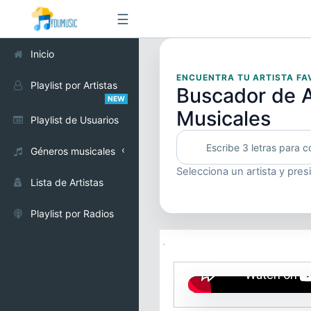
☰
Inicio
ENCUENTRA TU ARTISTA FA
Playlist por Artistas
Buscador de A
NEW
Musicales
Playlist de Usuarios
Géneros musicales
Selecciona un artista y pres
Alternativo
Lista de Artistas
Cumbia
Playlist por Radios
Electrónica
Pop