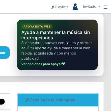
☰
Invitado
Playlists
APOYA ESTA WEB
Ayuda a mantener la música sin
interrupciones
Si descubres nuevas canciones y artistas
aquí, tu aporte ayuda a mantener la web
car
rápida, actualizada y con menos
publicidad.
Ver opciones para apoyar
Canciones relacionadas