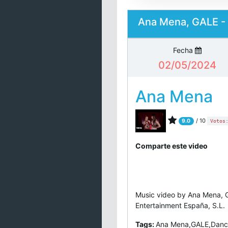
Ana Mena, GALE - 
Fecha
02/05/2024
Ana Mena
/ 10
9.0
Votos
Comparte este video
Music video by Ana Mena, G
Entertainment España, S.L.
Tags:
Ana Mena,GALE,Danc