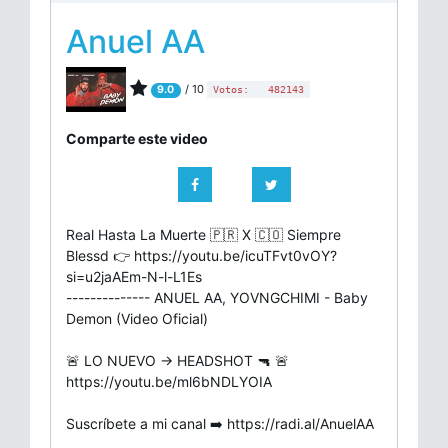
Anuel AA
/ 10
9.0
Votos:
482143
Comparte este video
Real Hasta La Muerte 🇵🇷 X 🇨🇴 Siempre
Blessd 👉 https://youtu.be/icuTFvt0vOY?
si=u2jaAEm-N-l-L1Es
-------------- ANUEL AA, YOVNGCHIMI - Baby
Demon (Video Oficial)
🚨 LO NUEVO → HEADSHOT 🔫 🚨
https://youtu.be/ml6bNDLYOIA
Suscríbete a mi canal ➡️ https://radi.al/AnuelAA