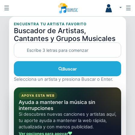
☰
☰
ENCUENTRA TU ARTISTA FAVORITO
Buscador de Artistas,
Cantantes y Grupos Musicales
Buscar
Selecciona un artista y presiona Buscar o Enter.
APOYA ESTA WEB
Ayuda a mantener la música sin
interrupciones
Si descubres nuevas canciones y artistas aquí,
tu aporte ayuda a mantener la web rápida,
actualizada y con menos publicidad.
Ver opciones para apoyar