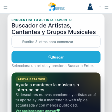
☰
☰
ENCUENTRA TU ARTISTA FAVORITO
Buscador de Artistas,
Cantantes y Grupos Musicales
Buscar
Selecciona un artista y presiona Buscar o Enter.
APOYA ESTA WEB
Ayuda a mantener la música sin
interrupciones
Si descubres nuevas canciones y artistas aquí,
tu aporte ayuda a mantener la web rápida,
actualizada y con menos publicidad.
Ver opciones para apoyar