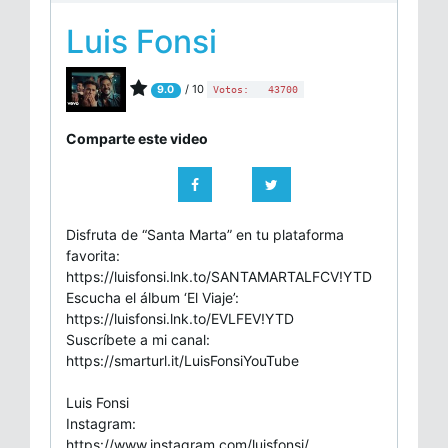
Luis Fonsi
/ 10
9.0
Votos:
43700
Comparte este video
Disfruta de “Santa Marta” en tu plataforma
favorita:
https://luisfonsi.lnk.to/SANTAMARTALFCV!YTD
Escucha el álbum ‘El Viaje’:
https://luisfonsi.lnk.to/EVLFEV!YTD
Suscríbete a mi canal:
https://smarturl.it/LuisFonsiYouTube
Luis Fonsi
Instagram:
https://www.instagram.com/luisfonsi/