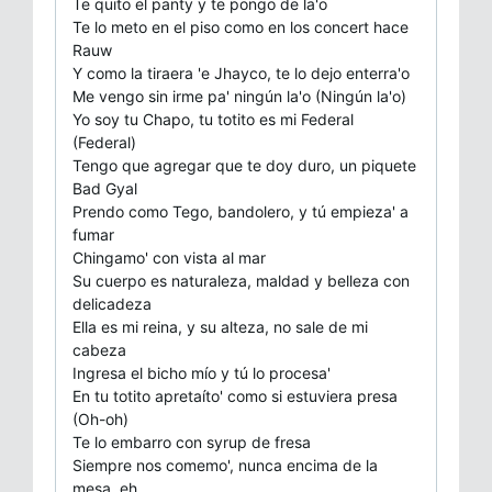
Te quito el panty y te pongo de la'o
Te lo meto en el piso como en los concert hace
Rauw
Y como la tiraera 'e Jhayco, te lo dejo enterra'o
Me vengo sin irme pa' ningún la'o (Ningún la'o)
Yo soy tu Chapo, tu totito es mi Federal
(Federal)
Tengo que agregar que te doy duro, un piquete
Bad Gyal
Prendo como Tego, bandolero, y tú empieza' a
fumar
Chingamo' con vista al mar
Su cuerpo es naturaleza, maldad y belleza con
delicadeza
Ella es mi reina, y su alteza, no sale de mi
cabeza
Ingresa el bicho mío y tú lo procesa'
En tu totito apretaíto' como si estuviera presa
(Oh-oh)
Te lo embarro con syrup de fresa
Siempre nos comemo', nunca encima de la
mesa, eh