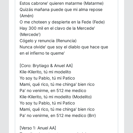
Estos cabrone' quieren matarme (Matarme)
Quizás mañana puede que mi alma repose
(Amén)
O me choteen y despierte en la Fede (Fede)
Hay 300 mil en el clavo de la Mercede'
(Mercede')
Cógelo y renuncia (Rеnuncia)
Nunca olvide' que soy el diablo quе hace que
en el infierno te queme'
[Coro: Brytiago & Anuel AA]
Kile-Kilerito, tú mi modelito
Yo soy tu Pablo, tú mi Patico
Mami, qué rico, tú me chinga' bien rico
Pa' no venirme, en 512 me medico
Kile-Kilerito, tú mi modelito (Modelito)
Yo soy tu Pablo, tú mi Patico
Mami, qué rico, tú me chinga' bien rico
Pa' no venirme, en 512 me medico (Brr)
[Verso 1: Anuel AA]