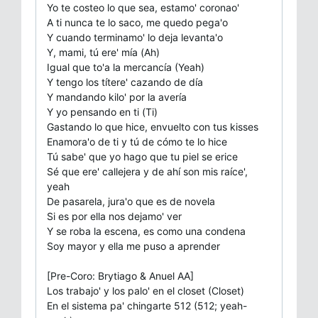
Yo te costeo lo que sea, estamo' coronao'
A ti nunca te lo saco, me quedo pega'o
Y cuando terminamo' lo deja levanta'o
Y, mami, tú ere' mía (Ah)
Igual que to'a la mercancía (Yeah)
Y tengo los títere' cazando de día
Y mandando kilo' por la avería
Y yo pensando en ti (Ti)
Gastando lo que hice, envuelto con tus kisses
Enamora'o de ti y tú de cómo te lo hice
Tú sabe' que yo hago que tu piel se erice
Sé que ere' callejera y de ahí son mis raíce',
yeah
De pasarela, jura'o que es de novela
Si es por ella nos dejamo' ver
Y se roba la escena, es como una condena
Soy mayor y ella me puso a aprender
[Pre-Coro: Brytiago & Anuel AA]
Los trabajo' y los palo' en el closet (Closet)
En el sistema pa' chingarte 512 (512; yeah-