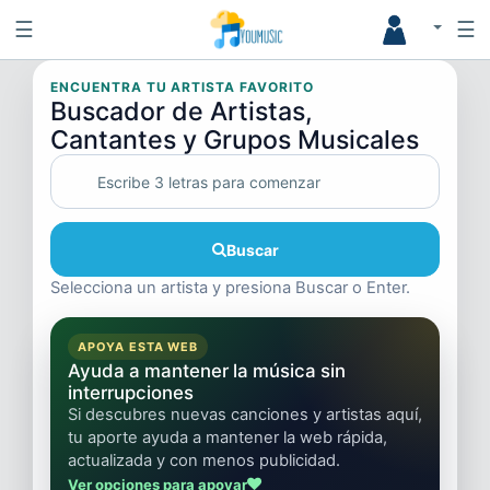
☰
☰
ENCUENTRA TU ARTISTA FAVORITO
Buscador de Artistas,
Cantantes y Grupos Musicales
Buscar
Selecciona un artista y presiona Buscar o Enter.
APOYA ESTA WEB
Ayuda a mantener la música sin
interrupciones
Si descubres nuevas canciones y artistas aquí,
tu aporte ayuda a mantener la web rápida,
actualizada y con menos publicidad.
Ver opciones para apoyar