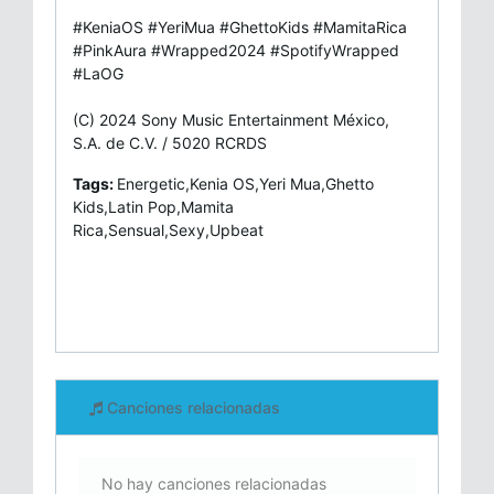
#KeniaOS #YeriMua #GhettoKids #MamitaRica
#PinkAura #Wrapped2024 #SpotifyWrapped
#LaOG
(C) 2024 Sony Music Entertainment México,
S.A. de C.V. / 5020 RCRDS
Tags:
Energetic,Kenia OS,Yeri Mua,Ghetto
Kids,Latin Pop,Mamita
Rica,Sensual,Sexy,Upbeat
Canciones relacionadas
No hay canciones relacionadas