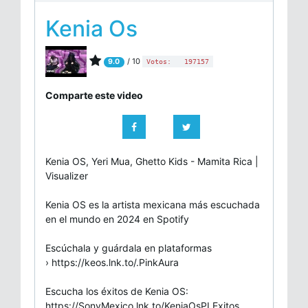
Kenia Os
/ 10
9.0
Votos:
197157
Comparte este video
Kenia OS, Yeri Mua, Ghetto Kids - Mamita Rica |
Visualizer
Kenia OS es la artista mexicana más escuchada
en el mundo en 2024 en Spotify
Escúchala y guárdala en plataformas
› https://keos.lnk.to/.PinkAura
Escucha los éxitos de Kenia OS:
https://SonyMexico.lnk.to/KeniaOsPLExitos