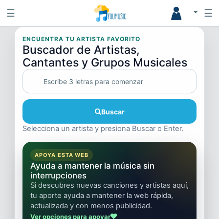
☰
☰
ENCUENTRA TU ARTISTA FAVORITO
Buscador de Artistas,
Cantantes y Grupos Musicales
Buscar
Selecciona un artista y presiona Buscar o Enter.
APOYA ESTA WEB
Ayuda a mantener la música sin
interrupciones
Si descubres nuevas canciones y artistas aquí,
tu aporte ayuda a mantener la web rápida,
actualizada y con menos publicidad.
Ver opciones para apoyar