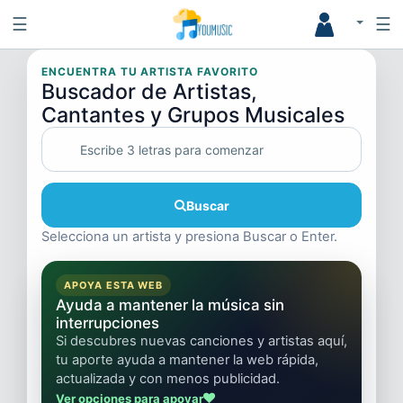
☰
☰
ENCUENTRA TU ARTISTA FAVORITO
Buscador de Artistas,
Cantantes y Grupos Musicales
Buscar
Selecciona un artista y presiona Buscar o Enter.
APOYA ESTA WEB
Ayuda a mantener la música sin
interrupciones
Si descubres nuevas canciones y artistas aquí,
tu aporte ayuda a mantener la web rápida,
actualizada y con menos publicidad.
Ver opciones para apoyar