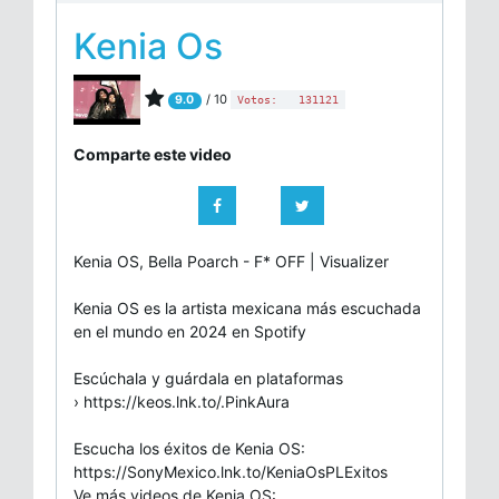
Kenia Os
/ 10
9.0
Votos:
131121
Comparte este video
Kenia OS, Bella Poarch - F* OFF | Visualizer
Kenia OS es la artista mexicana más escuchada
en el mundo en 2024 en Spotify
Escúchala y guárdala en plataformas
› https://keos.lnk.to/.PinkAura
Escucha los éxitos de Kenia OS:
https://SonyMexico.lnk.to/KeniaOsPLExitos
Ve más videos de Kenia OS: