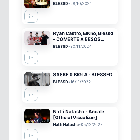
BLESSD
•
28/10/2021
Ryan Castro, ElKno, Blessd
- COMERTE A BESOS
REMIX (Video Oficial)
BLESSD
•
30/11/2024
SASKE & BIGLA - BLESSED
BLESSD
•
16/11/2022
Natti Natasha - Andale
[Official Visualizer]
Natti Natasha
•
05/12/2023