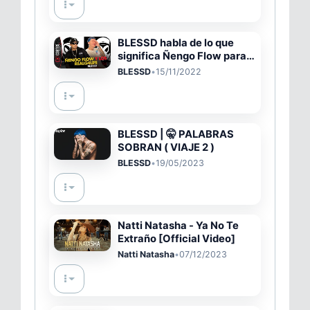
BLESSD habla de lo que
significa Ñengo Flow para
el y para Colombia 🔥🇨🇴
BLESSD
•
15/11/2022
BLESSD | 🤫 PALABRAS
SOBRAN ( VIAJE 2 )
BLESSD
•
19/05/2023
Natti Natasha - Ya No Te
Extraño [Official Video]
Natti Natasha
•
07/12/2023