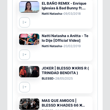
EL BAÑO REMIX - Enrique
Iglesias & Bad Bunny ft.
Natti Natasha
Natti Natasha
•
09/03/2018
Natti Natasha x Anitta - Te
lo Dije [Official Video]
Natti Natasha
•
20/02/2019
JOKER | BLESSD ❌ KRIS R (
TRINIDAD BENDITA )
BLESSD
•
28/05/2025
MAS QUE AMIGOS |
BLESSD ❌ HADES 66 ❌
BLACKINNY ❌ YOUNG