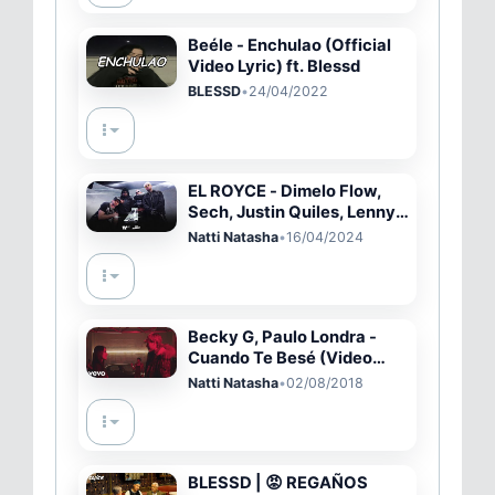
Beéle - Enchulao (Official
Video Lyric) ft. Blessd
BLESSD
•
24/04/2022
EL ROYCE - Dimelo Flow,
Sech, Justin Quiles, Lenny
Tavárez, Dalex (feat. Natti
Natti Natasha
•
16/04/2024
Natasha, iZaak)
Becky G, Paulo Londra -
Cuando Te Besé (Video
Oficial)
Natti Natasha
•
02/08/2018
BLESSD | 😡 REGAÑOS