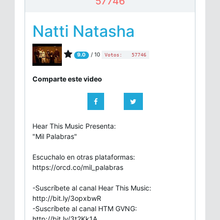
57746
Natti Natasha
/ 10
9.0
Votos:
57746
Comparte este video
Hear This Music Presenta:
"Mil Palabras"
Escuchalo en otras plataformas:
https://orcd.co/mil_palabras
-Suscríbete al canal Hear This Music:
http://bit.ly/3opxbwR
-Suscríbete al canal HTM GVNG:
http://bit.ly/3t2Kk1A