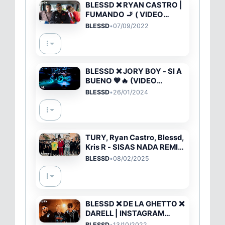
BLESSD ❌ RYAN CASTRO |
FUMANDO 🚬 ( VIDEO
OFICIAL)
BLESSD
•
07/09/2022
BLESSD ❌ JORY BOY - SI A
BUENO 💙🔥 (VIDEO
OFICIAL)
BLESSD
•
26/01/2024
TURY, Ryan Castro, Blessd,
Kris R - SISAS NADA REMIX
(Video Oficial)
BLESSD
•
08/02/2025
BLESSD ❌ DE LA GHETTO ❌
DARELL | INSTAGRAM
REMIX 🥵 ( VIDEO OFICIAL )
BLESSD
•
13/10/2022