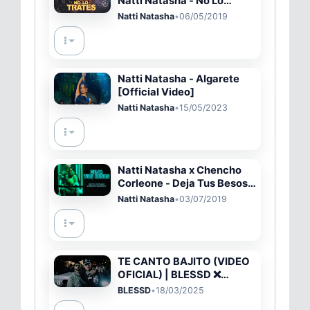
Natti Natasha - No Lo
Trates (Official Video)
Natti Natasha
•
06/05/2019
Natti Natasha - Algarete
[Official Video]
Natti Natasha
•
15/05/2023
Natti Natasha x Chencho
Corleone - Deja Tus Besos
(Remix) ???? [Official
Natti Natasha
•
03/07/2019
Video]
TE CANTO BAJITO (VIDEO
OFICIAL) | BLESSD ❌
ANUEL AA ❌ SOG
BLESSD
•
18/03/2025