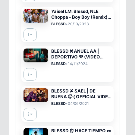
Yaisel LM, Blessd, NLE
Choppa - Boy Boy (Remix)
(Official Video)
BLESSD
•
20/10/2023
BLESSD ❌ ANUEL AA |
DEPORTIVO 💜 (VIDEO
OFICIAL)
BLESSD
•
14/11/2024
BLESSD ✘ SAEL | DE
BUENA 🥵 ( OFFICIAL VIDEO
)
BLESSD
•
04/06/2021
BLESSD ⏰ HACE TIEMPO 👀