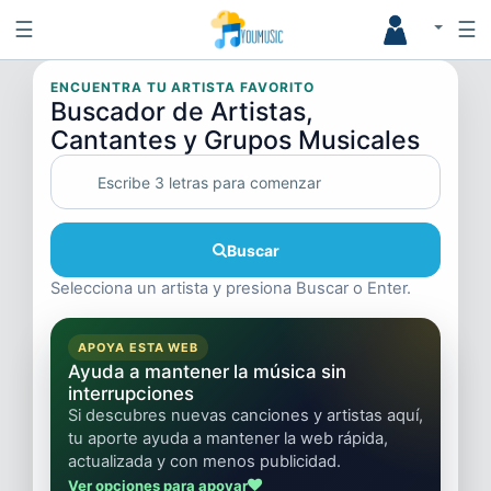
☰
☰
ENCUENTRA TU ARTISTA FAVORITO
Buscador de Artistas,
Cantantes y Grupos Musicales
Buscar
Selecciona un artista y presiona Buscar o Enter.
APOYA ESTA WEB
Ayuda a mantener la música sin
interrupciones
Si descubres nuevas canciones y artistas aquí,
tu aporte ayuda a mantener la web rápida,
actualizada y con menos publicidad.
Ver opciones para apoyar