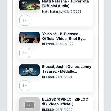
Natti Natasha - Tu Perrota
[Official Audio]
Natti Natasha
•
08/12/2023
Yo no sé - B-Blessed -
Official Video [Shot By
BIANDEM]
BLESSD
•
25/05/2022
Blessd, Justin Quiles, Lenny
Tavarez - Medallo
(Letra/Lyrics)
BLESSD
•
24/11/2021
BLESSD ❌ PIRLO | ZIPLOC
👽 ( Video Oficial )
BLESSD
•
03/11/2022