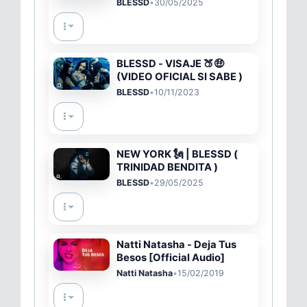
BLESSD
•
30/05/2025
FATTY
BLESSD - VISAJE 🍑🤑
(VIDEO OFICIAL SI SABE )
BLESSD
•
10/11/2023
NEW YORK 🗽 | BLESSD (
TRINIDAD BENDITA )
BLESSD
•
29/05/2025
Natti Natasha - Deja Tus
Besos [Official Audio]
Natti Natasha
•
15/02/2019