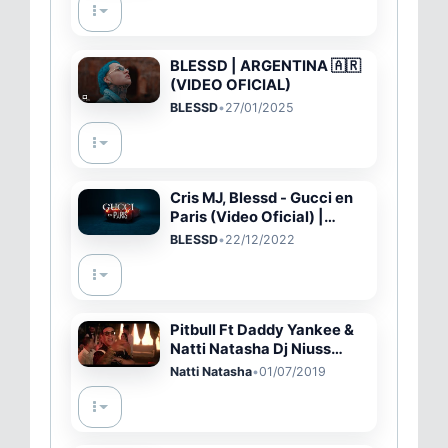
BLESSD | ARGENTINA 🇦🇷
(VIDEO OFICIAL)
BLESSD
•
27/01/2025
Cris MJ, Blessd - Gucci en
Paris (Video Oficial) |
Welcome To My World
BLESSD
•
22/12/2022
Pitbull Ft Daddy Yankee &
Natti Natasha Dj Niuss
Extended – No Lo Trates
Natti Natasha
•
01/07/2019