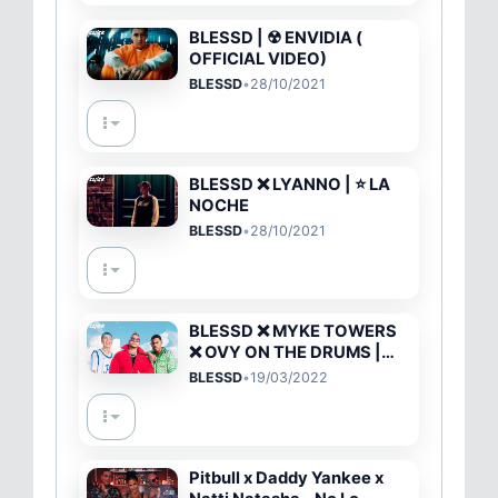
BLESSD | ☢ ENVIDIA (
OFFICIAL VIDEO)
BLESSD
•
28/10/2021
BLESSD ❌ LYANNO | ⭐ LA
NOCHE
BLESSD
•
28/10/2021
BLESSD ❌ MYKE TOWERS
❌ OVY ON THE DRUMS |
TENDENCIA GLOBAL 🌎 (
BLESSD
•
19/03/2022
OFFICIAL VIDEO )
Pitbull x Daddy Yankee x