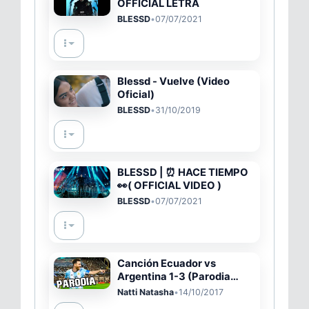
OFFICIAL LETRA
BLESSD
•
07/07/2021
Blessd - Vuelve (Video
Oficial)
BLESSD
•
31/10/2019
BLESSD | ⏰ HACE TIEMPO
👀( OFFICIAL VIDEO )
BLESSD
•
07/07/2021
Canción Ecuador vs
Argentina 1-3 (Parodia
Criminal - Natti Natasha x
Natti Natasha
•
14/10/2017
Ozuna)