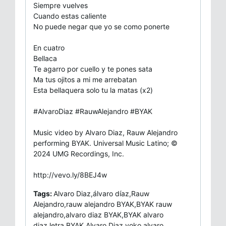
Siempre vuelves
Cuando estas caliente
No puede negar que yo se como ponerte
En cuatro
Bellaca
Te agarro por cuello y te pones sata
Ma tus ojitos a mi me arrebatan
Esta bellaquera solo tu la matas (x2)
#AlvaroDiaz #RauwAlejandro #BYAK
Music video by Alvaro Diaz, Rauw Alejandro
performing BYAK. Universal Music Latino; ©
2024 UMG Recordings, Inc.
http://vevo.ly/8BEJ4w
Tags:
Alvaro Diaz,álvaro díaz,Rauw
Alejandro,rauw alejandro BYAK,BYAK rauw
alejandro,alvaro diaz BYAK,BYAK alvaro
diaz,letra BYAK Alvaro Diaz,yoko alvaro