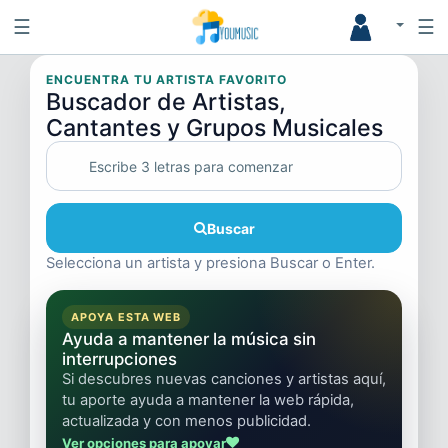
☰
☰
ENCUENTRA TU ARTISTA FAVORITO
Buscador de Artistas,
Cantantes y Grupos Musicales
Buscar
Selecciona un artista y presiona Buscar o Enter.
APOYA ESTA WEB
Ayuda a mantener la música sin
interrupciones
Si descubres nuevas canciones y artistas aquí,
tu aporte ayuda a mantener la web rápida,
actualizada y con menos publicidad.
Ver opciones para apoyar