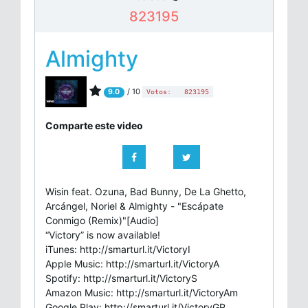
823195
Almighty
/ 10
9.0
Votos:
823195
Comparte este video
Wisin feat. Ozuna, Bad Bunny, De La Ghetto,
Arcángel, Noriel & Almighty - "Escápate
Conmigo (Remix)"[Audio]
“Victory” is now available!
iTunes: http://smarturl.it/VictoryI
Apple Music: http://smarturl.it/VictoryA
Spotify: http://smarturl.it/VictoryS
Amazon Music: http://smarturl.it/VictoryAm
Google Play: http://smarturl.it/VictoryGP