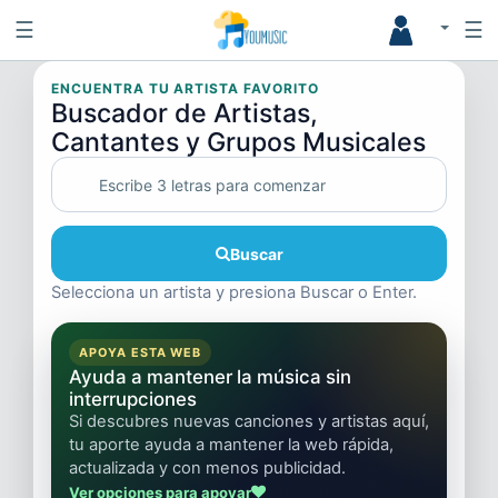
☰
☰
ENCUENTRA TU ARTISTA FAVORITO
Buscador de Artistas,
Cantantes y Grupos Musicales
Buscar
Selecciona un artista y presiona Buscar o Enter.
APOYA ESTA WEB
Ayuda a mantener la música sin
interrupciones
Si descubres nuevas canciones y artistas aquí,
tu aporte ayuda a mantener la web rápida,
actualizada y con menos publicidad.
Ver opciones para apoyar