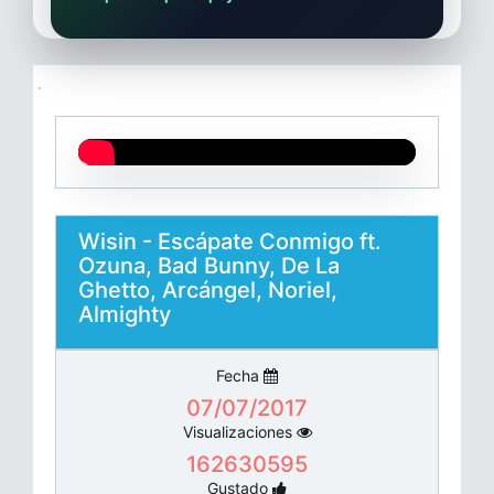
Wisin - Escápate Conmigo ft.
Ozuna, Bad Bunny, De La
Ghetto, Arcángel, Noriel,
Almighty
Fecha
07/07/2017
Visualizaciones
162630595
Gustado