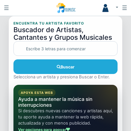
☰
☰
ENCUENTRA TU ARTISTA FAVORITO
Buscador de Artistas,
Cantantes y Grupos Musicales
Buscar
Selecciona un artista y presiona Buscar o Enter.
APOYA ESTA WEB
Ayuda a mantener la música sin
interrupciones
Si descubres nuevas canciones y artistas aquí,
tu aporte ayuda a mantener la web rápida,
actualizada y con menos publicidad.
Ver opciones para apoyar