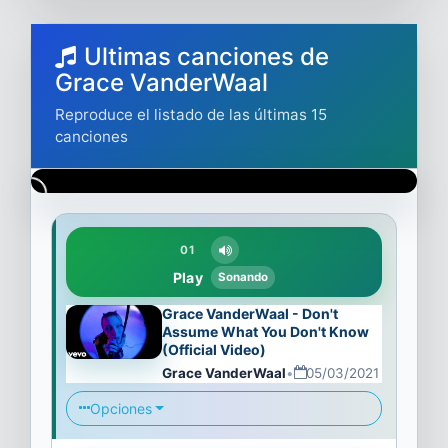
Ultimas canciones de
Grace VanderWaal
Reproduce el listado de las últimas 15
canciones
01
Play
Sonando
Grace VanderWaal - Don't
Assume What You Don't Know
(Official Video)
Grace VanderWaal
•
05/03/2021
Opciones