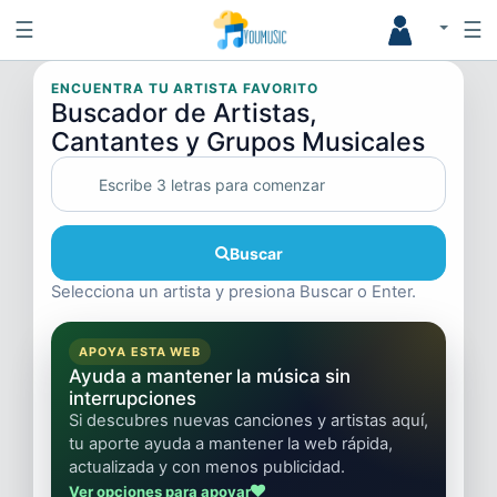
☰
☰
ENCUENTRA TU ARTISTA FAVORITO
Buscador de Artistas,
Cantantes y Grupos Musicales
Buscar
Selecciona un artista y presiona Buscar o Enter.
APOYA ESTA WEB
Ayuda a mantener la música sin
interrupciones
Si descubres nuevas canciones y artistas aquí,
tu aporte ayuda a mantener la web rápida,
actualizada y con menos publicidad.
Ver opciones para apoyar