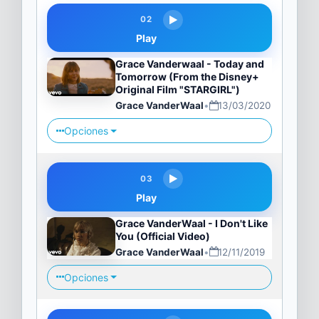
02
Play
Grace Vanderwaal - Today and
Tomorrow (From the Disney+
Original Film "STARGIRL")
Grace VanderWaal
•
13/03/2020
Opciones
03
Play
Grace VanderWaal - I Don't Like
You (Official Video)
Grace VanderWaal
•
12/11/2019
Opciones