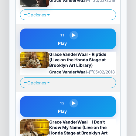
Grace VanderWaal
•
30/03/2018
Opciones
11
Play
Grace VanderWaal - Riptide
(Live on the Honda Stage at
Brooklyn Art Library)
Grace VanderWaal
•
05/02/2018
Opciones
12
Play
Grace VanderWaal - I Don’t
Know My Name (Live on the
Honda Stage at Brooklyn Art