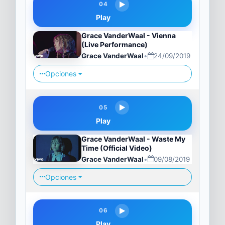
04
Play
Grace VanderWaal - Vienna
(Live Performance)
Grace VanderWaal
•
24/09/2019
Opciones
05
Play
Grace VanderWaal - Waste My
Time (Official Video)
Grace VanderWaal
•
09/08/2019
Opciones
06
Play