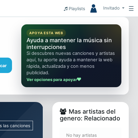
☰
Invitado
Playlists
APOYA ESTA WEB
Ayuda a mantener la música sin
interrupciones
Si descubres nuevas canciones y artistas
aquí, tu aporte ayuda a mantener la web
car
rápida, actualizada y con menos
publicidad.
Ver opciones para apoyar
Mas artistas del
genero: Relacionado
s las canciones
No hay artistas