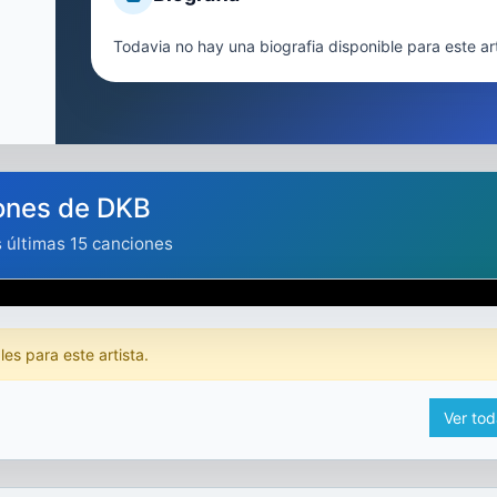
Todavia no hay una biografia disponible para este art
ones de DKB
s últimas 15 canciones
es para este artista.
Ver tod