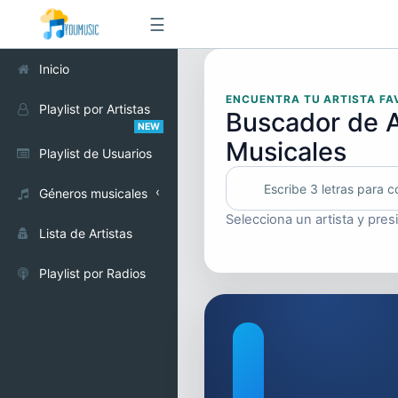
☰
Inicio
ENCUENTRA TU ARTISTA FA
Playlist por Artistas
Buscador de A
NEW
Musicales
Playlist de Usuarios
Géneros musicales
Selecciona un artista y pres
Alternativo
Lista de Artistas
Cumbia
Playlist por Radios
Electrónica
Pop