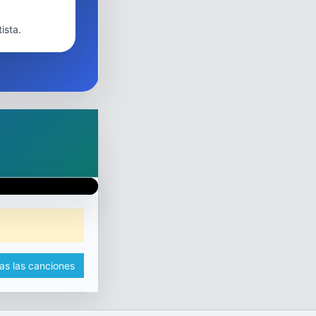
ista.
as las canciones