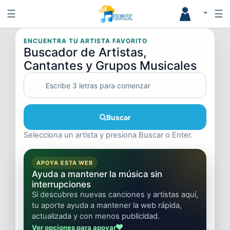
☰
☰
ENCUENTRA TU ARTISTA FAVORITO
Buscador de Artistas,
Cantantes y Grupos Musicales
Buscar
Selecciona un artista y presiona Buscar o Enter.
APOYA ESTA WEB
Ayuda a mantener la música sin
interrupciones
Si descubres nuevas canciones y artistas aquí,
tu aporte ayuda a mantener la web rápida,
actualizada y con menos publicidad.
Ver opciones para apoyar