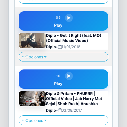
09
Play
Diplo - Get It Right (feat. MØ)
(Official Music Video)
Diplo
•
11/01/2018
Opciones
10
Play
Diplo & Pritam - PHURRR |
Official Video | Jab Harry Met
Sejal |Shah Rukh| Anushka
Diplo
•
03/08/2017
Opciones