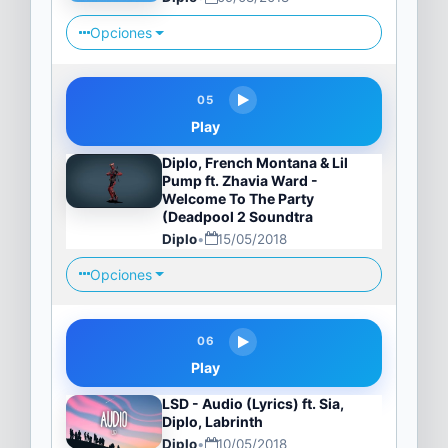
Opciones
05
Play
Diplo, French Montana & Lil
Pump ft. Zhavia Ward -
Welcome To The Party
(Deadpool 2 Soundtra
Diplo
•
15/05/2018
Opciones
06
Play
LSD - Audio (Lyrics) ft. Sia,
Diplo, Labrinth
Diplo
•
10/05/2018