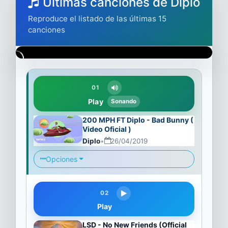
Ultimas canciones de Diplo
Reproduce el listado de las últimas 15
canciones
01
Play
Sonando
200 MPH FT Diplo - Bad Bunny (
Video Oficial )
Diplo
•
26/04/2019
Opciones
02
Play
LSD - No New Friends (Official