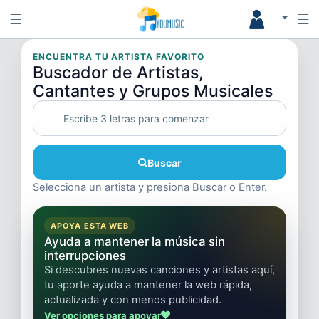
☰
☰
ENCUENTRA TU ARTISTA FAVORITO
Buscador de Artistas,
Cantantes y Grupos Musicales
Buscar
Selecciona un artista y presiona Buscar o Enter.
APOYA ESTA WEB
Ayuda a mantener la música sin
interrupciones
Si descubres nuevas canciones y artistas aquí,
tu aporte ayuda a mantener la web rápida,
actualizada y con menos publicidad.
Ver opciones para apoyar