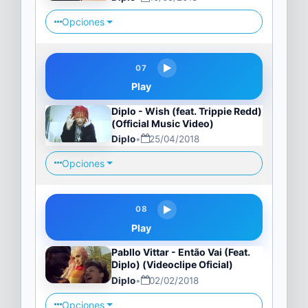
Opciones
07
Play
Diplo - Wish (feat. Trippie Redd)
(Official Music Video)
Diplo
•
25/04/2018
Opciones
08
Play
Pabllo Vittar - Então Vai (Feat.
Diplo) (Videoclipe Oficial)
Diplo
•
02/02/2018
Opciones