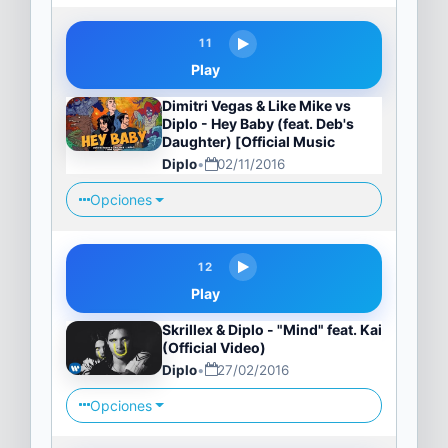
11
Play
Dimitri Vegas & Like Mike vs
Diplo - Hey Baby (feat. Deb's
Daughter) [Official Music
Diplo
•
02/11/2016
Opciones
12
Play
Skrillex & Diplo - "Mind" feat. Kai
(Official Video)
Diplo
•
27/02/2016
Opciones