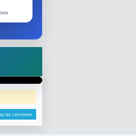
ista.
as las canciones