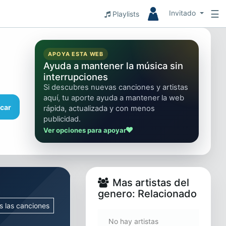
☰
Invitado
Playlists
APOYA ESTA WEB
Ayuda a mantener la música sin
interrupciones
Si descubres nuevas canciones y artistas
aquí, tu aporte ayuda a mantener la web
car
rápida, actualizada y con menos
publicidad.
Ver opciones para apoyar
Mas artistas del
genero: Relacionado
s las canciones
No hay artistas