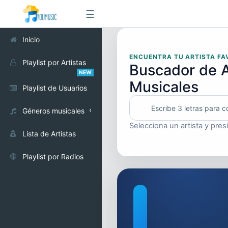
☰
Inicio
ENCUENTRA TU ARTISTA FA
Playlist por Artistas
Buscador de A
NEW
Musicales
Playlist de Usuarios
Géneros musicales
Selecciona un artista y pres
Alternativo
Lista de Artistas
Cumbia
Playlist por Radios
Electrónica
Pop