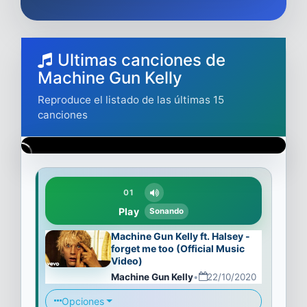
Ultimas canciones de
Machine Gun Kelly
Reproduce el listado de las últimas 15
canciones
01
Play
Sonando
Machine Gun Kelly ft. Halsey -
forget me too (Official Music
Video)
Machine Gun Kelly
•
22/10/2020
Opciones