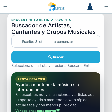
☰
☰
ENCUENTRA TU ARTISTA FAVORITO
Buscador de Artistas,
Cantantes y Grupos Musicales
Buscar
Selecciona un artista y presiona Buscar o Enter.
APOYA ESTA WEB
Ayuda a mantener la música sin
interrupciones
Si descubres nuevas canciones y artistas aquí,
tu aporte ayuda a mantener la web rápida,
actualizada y con menos publicidad.
Ver opciones para apoyar