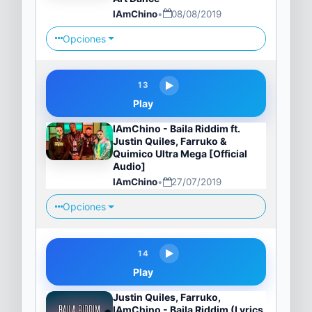
IAmChino
•
08/08/2019
Opciones
13
Play
IAmChino - Baila Riddim ft.
Justin Quiles, Farruko &
Quimico Ultra Mega [Official
Audio]
IAmChino
•
27/07/2019
Opciones
14
Play
Justin Quiles, Farruko,
IAmChino - Baila Riddim (Lyrics