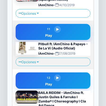
IAmChino
•
14/10/2019
Opciones
11
Play
Pitbull ft. IAmChino & Papayo -
Se La Vi (Audio Oficial)
IAmChino
•
27/09/2019
Opciones
12
Play
BAILA RIDDIM - IAmChino ft.
Justin Quiles & Farruko l
Zumba® l Choreography l CIa
Art Dance