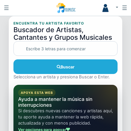
☰
☰
ENCUENTRA TU ARTISTA FAVORITO
Buscador de Artistas,
Cantantes y Grupos Musicales
Buscar
Selecciona un artista y presiona Buscar o Enter.
APOYA ESTA WEB
Ayuda a mantener la música sin
interrupciones
Si descubres nuevas canciones y artistas aquí,
tu aporte ayuda a mantener la web rápida,
actualizada y con menos publicidad.
Ver opciones para apoyar