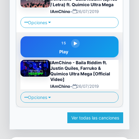
/ Letra) ft. Quimico Ultra Mega
IAmChino
•
26/07/2019
Opciones
15
Play
IAmChino - Baila Riddim ft.
Justin Quiles, Farruko &
Quimico Ultra Mega [Official
Video]
IAmChino
•
26/07/2019
Opciones
Ver todas las canciones