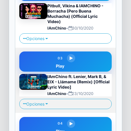
Pitbull, Vikina & IAMCHINO -
Borracha (Pero Buena
Muchacha) (Official Lyric
Video)
IAmChino
•
30/10/2020
Opciones
03
Play
IAmChino ft. Lenier, Mark B, &
EIX - Llámame (Remix) [Official
Lyric Video]
IAmChino
•
23/10/2020
Opciones
04