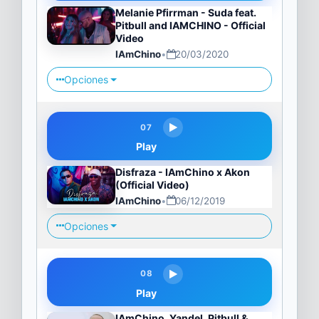
Melanie Pfirrman - Suda feat.
Pitbull and IAMCHINO - Official
Video
IAmChino
•
20/03/2020
Opciones
07
Play
Disfraza - IAmChino x Akon
(Official Video)
IAmChino
•
06/12/2019
Opciones
08
Play
IAmChino, Yandel, Pitbull &