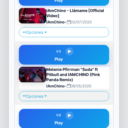
Play
IAmChino - Llámame [Official
Video]
IAmChino
•
03/07/2020
Opciones
05
Play
Melanie Pfirrman "Suda" ft
Pitbull and IAMCHINO (Pink
Panda Remix)
IAmChino
•
08/05/2020
Opciones
06
Play