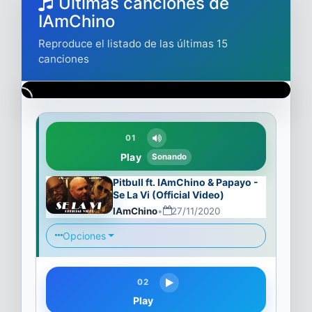
Ultimas canciones de
IAmChino
Reproduce el listado de las últimas 15
canciones
01
Play
Sonando
Pitbull ft. IAmChino & Papayo -
Se La Vi (Official Video)
IAmChino
•
27/11/2020
Opciones
02
Play