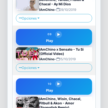
Chacal - Ay Mi Dios
IAmChino
•
29/10/2019
Opciones
09
Play
IAmChino x Sensato - Tu Si
(Official Video)
IAmChino
•
15/10/2019
Opciones
10
Play
IAmChino, Wisin, Chacal,
Pitbull & Akon - Amor
(Spanglish Remix)