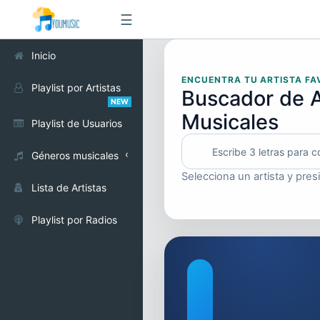
☰
Inicio
ENCUENTRA TU ARTISTA FA
Playlist por Artistas
Buscador de A
NEW
Musicales
Playlist de Usuarios
Géneros musicales
Selecciona un artista y pres
Alternativo
Lista de Artistas
Cumbia
Playlist por Radios
Electrónica
Pop