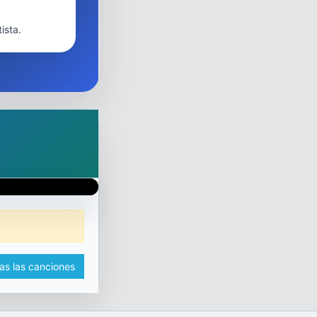
ista.
as las canciones