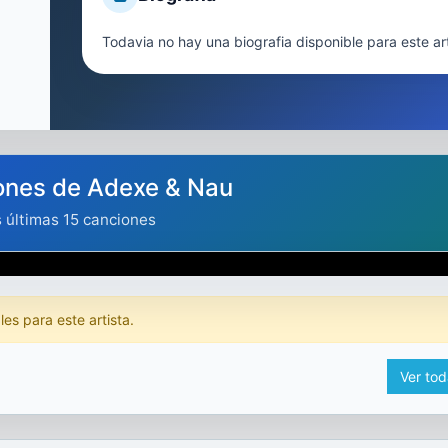
Todavia no hay una biografia disponible para este art
ones de Adexe & Nau
s últimas 15 canciones
es para este artista.
Ver tod