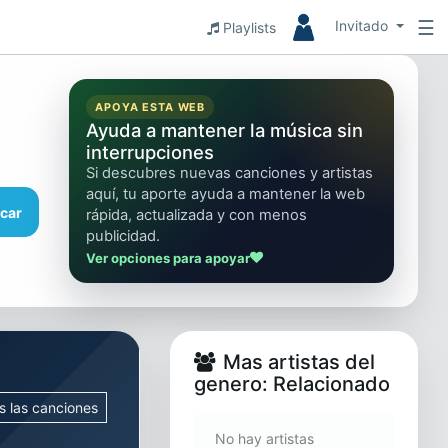
☰
Invitado
Playlists
APOYA ESTA WEB
Ayuda a mantener la música sin
interrupciones
Si descubres nuevas canciones y artistas
aquí, tu aporte ayuda a mantener la web
car
rápida, actualizada y con menos
publicidad.
Ver opciones para apoyar
Mas artistas del
genero: Relacionado
s las canciones
No hay artistas