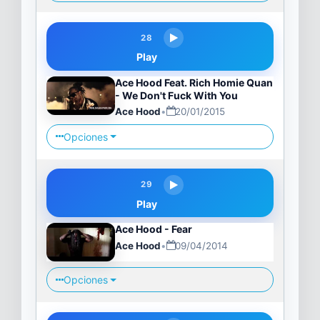
28
Play
Ace Hood Feat. Rich Homie Quan
- We Don't Fuck With You
Ace Hood
•
20/01/2015
Opciones
29
Play
Ace Hood - Fear
Ace Hood
•
09/04/2014
Opciones