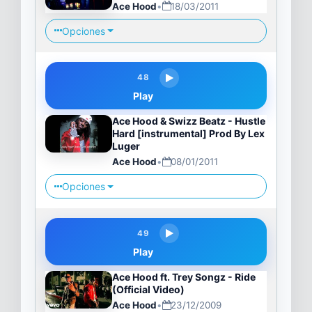
Ace Hood
•
18/03/2011
Opciones
48
Play
Ace Hood & Swizz Beatz - Hustle
Hard [instrumental] Prod By Lex
Luger
Ace Hood
•
08/01/2011
Opciones
49
Play
Ace Hood ft. Trey Songz - Ride
(Official Video)
Ace Hood
•
23/12/2009