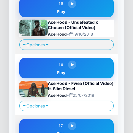
15
Play
Ace Hood - Undefeated x
Chosen (Official Video)
Ace Hood
•
19/10/2018
Opciones
16
Play
Ace Hood - Fwea (Official Video)
ft. Slim Diesel
Ace Hood
•
25/07/2018
Opciones
17