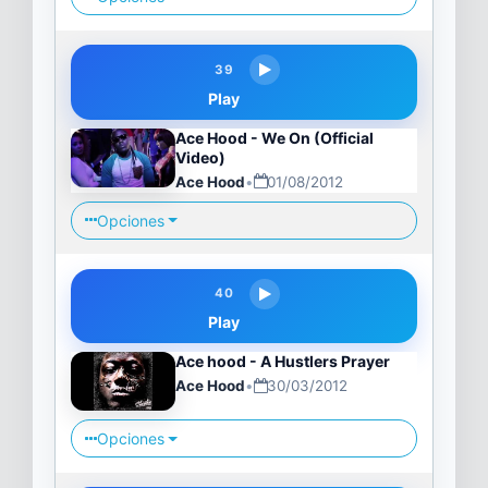
39
Play
Ace Hood - We On (Official
Video)
Ace Hood
•
01/08/2012
Opciones
40
Play
Ace hood - A Hustlers Prayer
Ace Hood
•
30/03/2012
Opciones