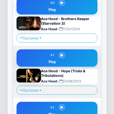
30
Play
Ace Hood - Brothers Keeper
(Starvation 3)
Ace Hood
•
17/01/2014
Opciones
31
Play
Ace Hood - Hope (Trials &
Tribulations)
Ace Hood
•
30/08/2013
Opciones
32