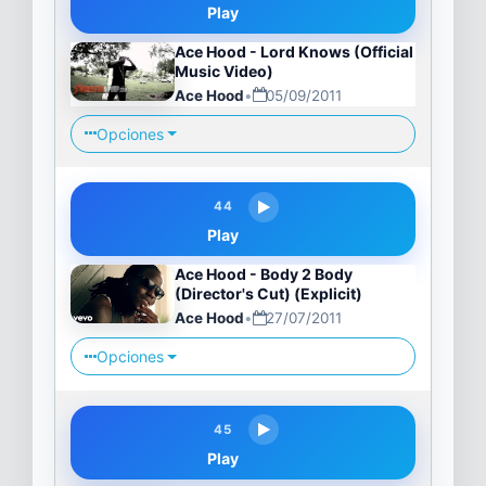
Play
Ace Hood - Lord Knows (Official
Music Video)
Ace Hood
•
05/09/2011
Opciones
44
Play
Ace Hood - Body 2 Body
(Director's Cut) (Explicit)
Ace Hood
•
27/07/2011
Opciones
45
Play