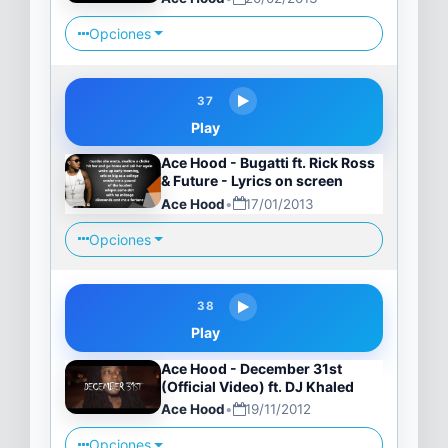
Opciones
37
Play
Ace Hood - Bugatti ft. Rick Ross
& Future - Lyrics on screen
Ace Hood
•
17/01/2013
Opciones
38
Play
Ace Hood - December 31st
(Official Video) ft. DJ Khaled
Ace Hood
•
19/11/2012
Opciones