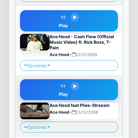
52
Play
Ace Hood - Cash Flow (Official
Music Video) ft. Rick Ross, T-
Pain
Ace Hood
•
22/11/2009
Opciones
53
Play
Ace Hood feat Plies-Stressin
Ace Hood
•
23/12/2008
Opciones