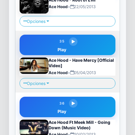
Ace Hood
•
22/05/2013
Opciones
35
Play
Ace Hood - Have Mercy [Official
Video]
Ace Hood
•
05/04/2013
Opciones
36
Play
Ace Hood Ft Meek Mill - Going
Down (Music Video)
Ace Hood
•
20/02/2013