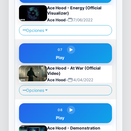
Ace Hood - Energy (Official
Visualizer)
Ace Hood
•
17/06/2022
Opciones
07
Play
Ace Hood - At War (Official
Video)
Ace Hood
•
14/04/2022
Opciones
08
Play
Ace Hood - Demonstration