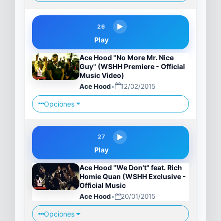
26
Play
Ace Hood "No More Mr. Nice
Guy" (WSHH Premiere - Official
Music Video)
Ace Hood
•
12/02/2015
Opciones
27
Play
Ace Hood "We Don't" feat. Rich
Homie Quan (WSHH Exclusive -
Official Music
Ace Hood
•
20/01/2015
Opciones