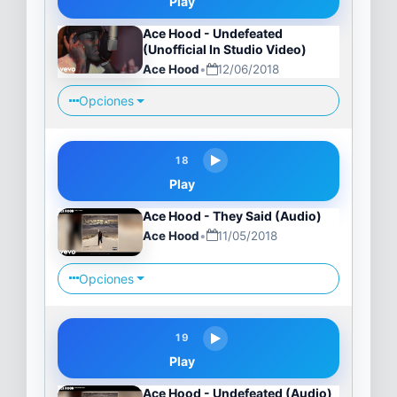
Play
Ace Hood - Undefeated
(Unofficial In Studio Video)
Ace Hood
•
12/06/2018
Opciones
18
Play
Ace Hood - They Said (Audio)
Ace Hood
•
11/05/2018
Opciones
19
Play
Ace Hood - Undefeated (Audio)