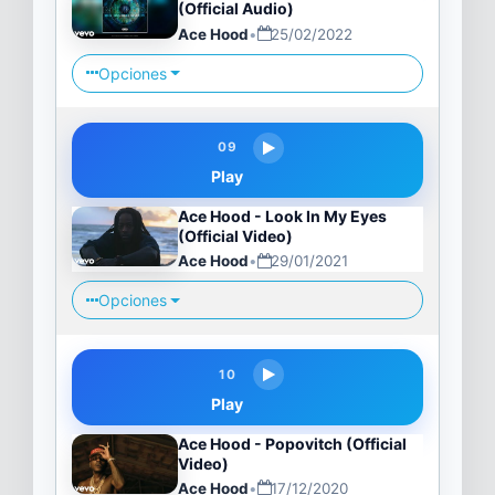
(Official Audio)
Ace Hood
•
25/02/2022
Opciones
09
Play
Ace Hood - Look In My Eyes
(Official Video)
Ace Hood
•
29/01/2021
Opciones
10
Play
Ace Hood - Popovitch (Official
Video)
Ace Hood
•
17/12/2020