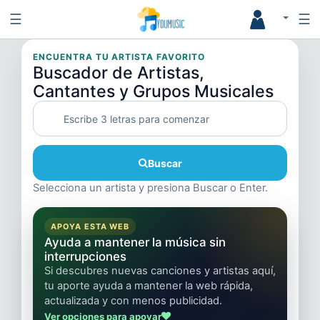
☰
☰
ENCUENTRA TU ARTISTA FAVORITO
Buscador de Artistas,
Cantantes y Grupos Musicales
Buscar
Selecciona un artista y presiona Buscar o Enter.
APOYA ESTA WEB
Ayuda a mantener la música sin
interrupciones
Si descubres nuevas canciones y artistas aquí,
tu aporte ayuda a mantener la web rápida,
actualizada y con menos publicidad.
Ver opciones para apoyar