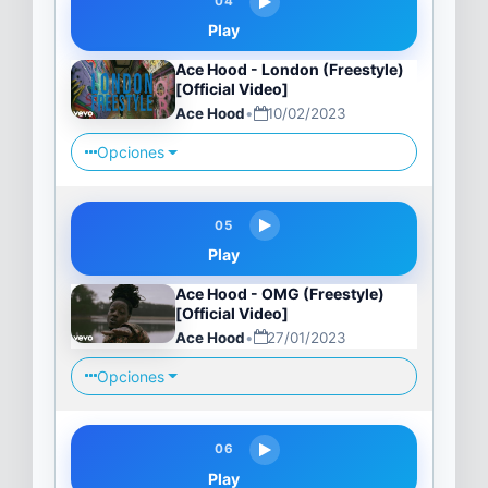
04
Play
Ace Hood - London (Freestyle)
[Official Video]
Ace Hood
•
10/02/2023
Opciones
05
Play
Ace Hood - OMG (Freestyle)
[Official Video]
Ace Hood
•
27/01/2023
Opciones
06
Play