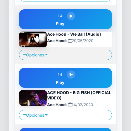
13
Play
Ace Hood - We Ball (Audio)
Ace Hood
•
29/05/2020
Opciones
14
Play
ACE HOOD - BIG FISH (OFFICIAL
VIDEO)
Ace Hood
•
14/02/2020
Opciones