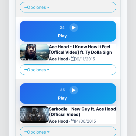
Opciones
24
Play
Ace Hood - I Know How It Feel
[Offical Video] ft. Ty Dolla $ign
Ace Hood
•
09/11/2015
Opciones
25
Play
Sarkodie - New Guy ft. Ace Hood
(Official Video)
Ace Hood
•
14/06/2015
Opciones