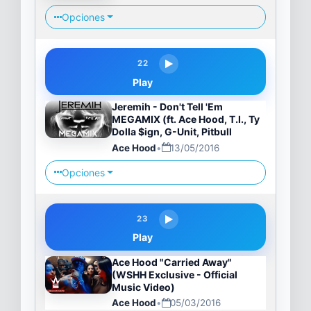
Opciones
22
Play
Jeremih - Don't Tell 'Em
MEGAMIX (ft. Ace Hood, T.I., Ty
Dolla $ign, G-Unit, Pitbull
Ace Hood
•
13/05/2016
Opciones
23
Play
Ace Hood "Carried Away"
(WSHH Exclusive - Official
Music Video)
Ace Hood
•
05/03/2016