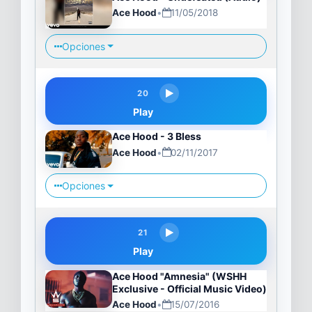
Ace Hood
•
11/05/2018
Opciones
20
Play
Ace Hood - 3 Bless
Ace Hood
•
02/11/2017
Opciones
21
Play
Ace Hood "Amnesia" (WSHH
Exclusive - Official Music Video)
Ace Hood
•
15/07/2016