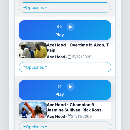
Opciones
50
Play
Ace Hood - Overtime ft. Akon, T-
Pain
Ace Hood
•
15/12/2009
Opciones
51
Play
Ace Hood - Champion ft.
Jazmine Sullivan, Rick Ross
Ace Hood
•
24/11/2009
Opciones