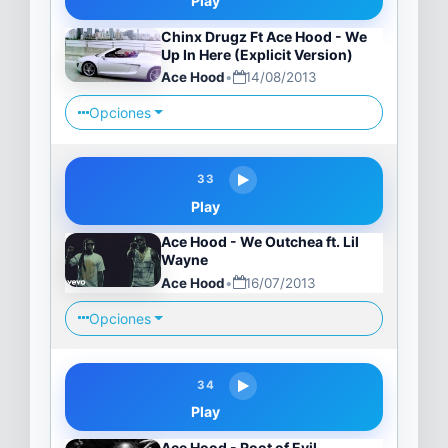
Play
Chinx Drugz Ft Ace Hood - We
Up In Here (Explicit Version)
Ace Hood
•
14/08/2013
Opciones
33
Play
Ace Hood - We Outchea ft. Lil
Wayne
Ace Hood
•
16/07/2013
Opciones
34
Play
Ace Hood - Root of Evil