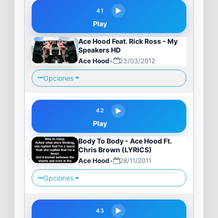
41
Play
Ace Hood Feat. Rick Ross - My
Speakers HD
Ace Hood
•
23/03/2012
Opciones
42
Play
Body To Body - Ace Hood Ft.
Chris Brown (LYRICS)
Ace Hood
•
28/11/2011
Opciones
43