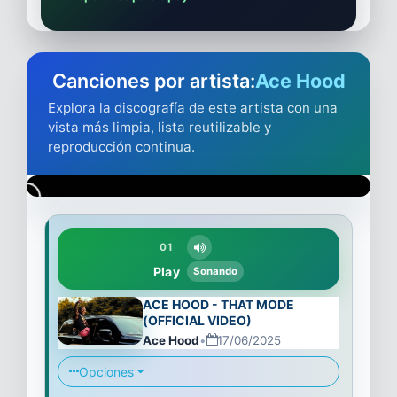
Canciones por artista:
Ace Hood
Explora la discografía de este artista con una
vista más limpia, lista reutilizable y
reproducción continua.
01
Play
Sonando
ACE HOOD - THAT MODE
(OFFICIAL VIDEO)
Ace Hood
•
17/06/2025
Opciones