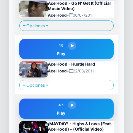
Ace Hood - Go N' Get It (Official
Music Video)
Ace Hood
•
06/07/2011
Opciones
46
Play
Ace Hood - Hustle Hard
Ace Hood
•
22/03/2011
Opciones
47
Play
¡MAYDAY! - Highs & Lows (Feat.
Ace Hood) - (Official Video)