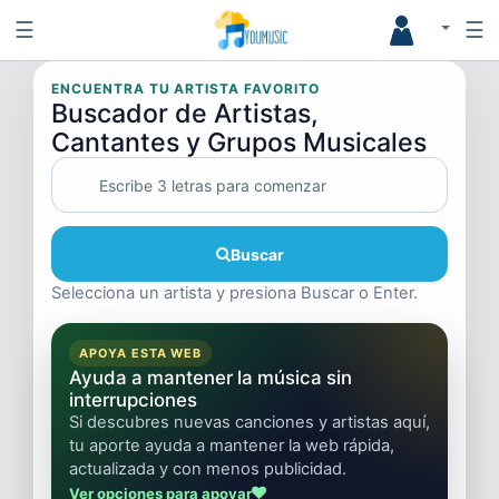
☰
☰
ENCUENTRA TU ARTISTA FAVORITO
Buscador de Artistas,
Cantantes y Grupos Musicales
Buscar
Selecciona un artista y presiona Buscar o Enter.
APOYA ESTA WEB
Ayuda a mantener la música sin
interrupciones
Si descubres nuevas canciones y artistas aquí,
tu aporte ayuda a mantener la web rápida,
actualizada y con menos publicidad.
Ver opciones para apoyar