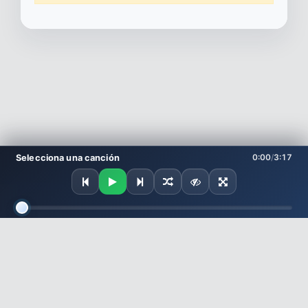
Selecciona una canción
0:00
/
3:17
Preparando tema
Escucha los Mejores Éxitos de la Música 2026 Online - Canciones Gratis de
YouTube sin publicidad
Facebook
Powered by
CoreUI