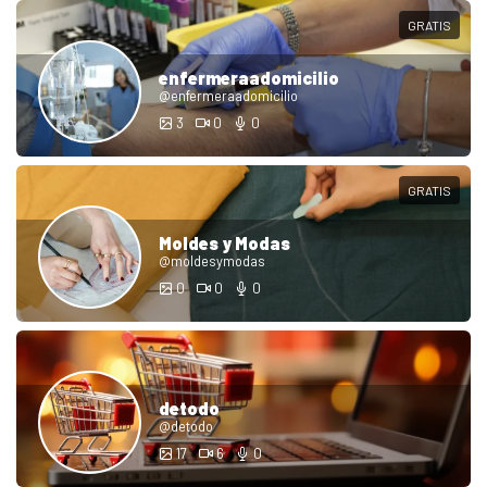
GRATIS
enfermeraadomicilio
@enfermeraadomicilio
3
0
0
GRATIS
Moldes y Modas
@moldesymodas
0
0
0
detodo
@detodo
17
6
0