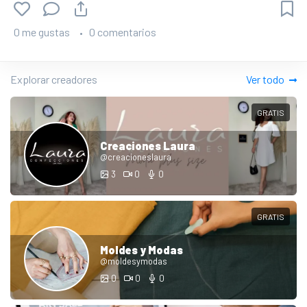
0 me gustas
0 comentarios
Explorar creadores
Ver todo
GRATIS
Creaciones Laura
@creacioneslaura
3
0
0
GRATIS
Moldes y Modas
@moldesymodas
0
0
0